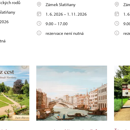
ických rodů
Zámek Slatiňany
Zám
latiňany
1. 6. 2026 – 1. 11. 2026
1. 
. 2026
9.00 – 17.00
9.0
rezervace není nutná
rez
tná