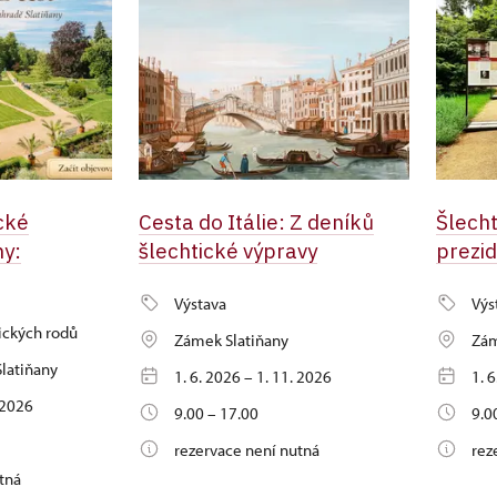
cké
Cesta do Itálie: Z deníků
Šlecht
ny:
šlechtické výpravy
prezi
Výstava
Výs
ických rodů
Zámek Slatiňany
Zám
latiňany
1. 6. 2026 – 1. 11. 2026
1. 
. 2026
9.00 – 17.00
9.0
rezervace není nutná
rez
tná