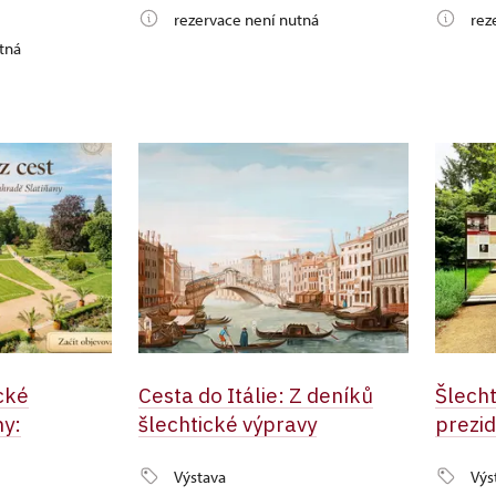
rezervace není nutná
rez
tná
cké
Cesta do Itálie: Z deníků
Šlecht
ny:
šlechtické výpravy
prezi
Výstava
Výs