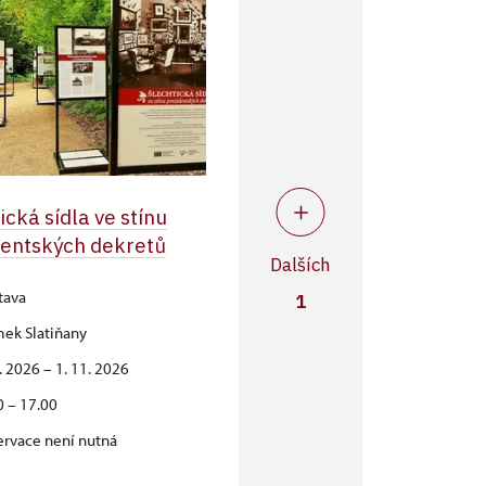
ická sídla ve stínu
dentských dekretů
Dalších
tava
1
ek Slatiňany
6. 2026 – 1. 11. 2026
0 – 17.00
ervace není nutná