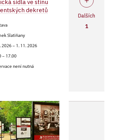
ická sídla ve stínu
dentských dekretů
Dalších
tava
1
ek Slatiňany
6. 2026 – 1. 11. 2026
0 – 17.00
ervace není nutná