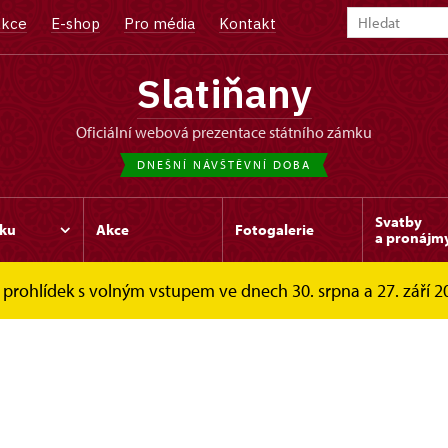
kce
E-shop
Pro média
Kontakt
Slatiňany
oficiální webová prezentace státního zámku
DNEŠNÍ NÁVŠTĚVNÍ DOBA
Svatby
ku
Akce
Fotogalerie
a pronájm
prohlídek s volným vstupem ve dnech 30. srpna a 27. září 202