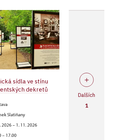
ická sídla ve stínu
dentských dekretů
Dalších
tava
1
ek Slatiňany
6. 2026 – 1. 11. 2026
0 – 17.00