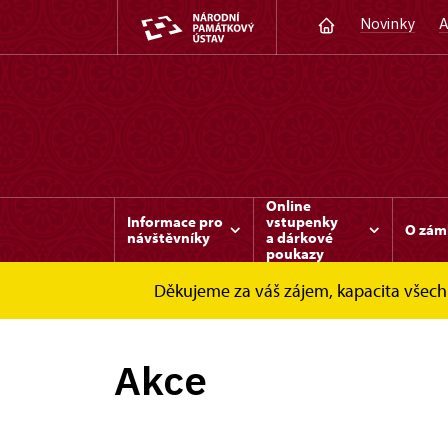
Novinky
A
Online
Informace pro
vstupenky
O zám
návštěvníky
a dárkové
poukazy
Děkujeme za váš zájem, kapacita všech 
Slatiňany
Akce
Akce