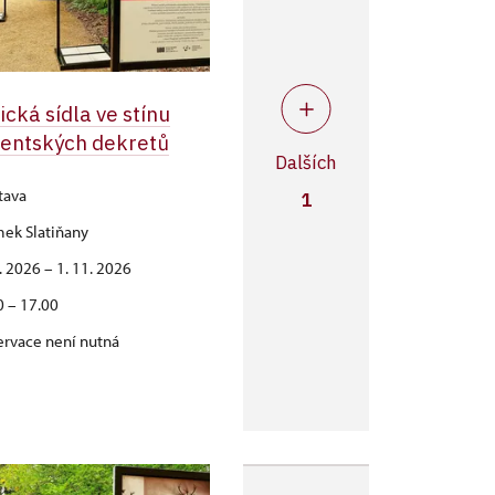
ická sídla ve stínu
dentských dekretů
Dalších
tava
1
ek Slatiňany
6. 2026 – 1. 11. 2026
0 – 17.00
ervace není nutná