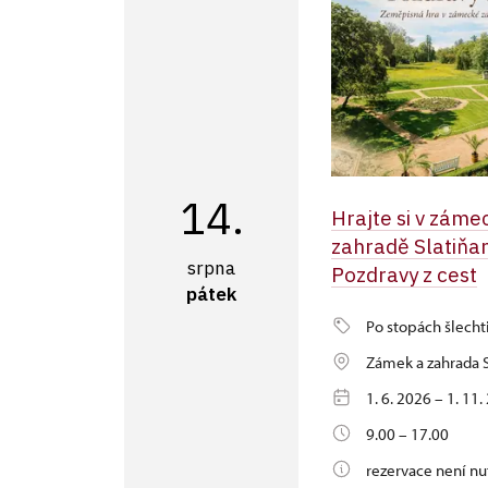
14.
Hrajte si v záme
zahradě Slatiňa
srpna
Pozdravy z cest
pátek
Po stopách šlecht
Zámek a zahrada S
1. 6. 2026 – 1. 11
9.00 – 17.00
rezervace není nu