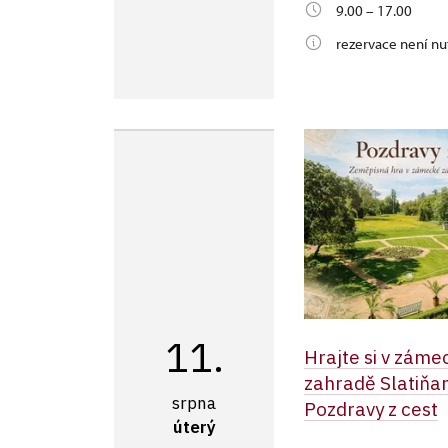
9.00 – 17.00
rezervace není nu
11.
Hrajte si v záme
zahradě Slatiňa
srpna
Pozdravy z cest
úterý