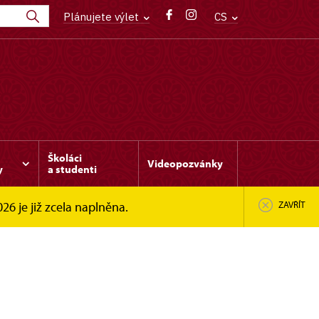
Plánujete výlet
CS
Školáci
Videopozvánky
y
a studenti
6 je již zcela naplněna.
ZAVŘÍT