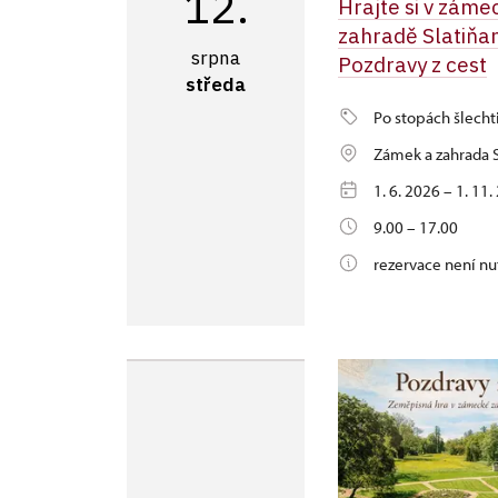
12.
Hrajte si v záme
zahradě Slatiňa
srpna
Pozdravy z cest
středa
Po stopách šlecht
Zámek a zahrada S
1. 6. 2026 – 1. 11
9.00 – 17.00
rezervace není nu