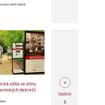
ervace není nutná
ická sídla ve stínu
dentských dekretů
Dalších
tava
1