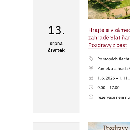
13.
Hrajte si v záme
zahradě Slatiňa
srpna
Pozdravy z cest
čtvrtek
Po stopách šlecht
Zámek a zahrada S
1. 6. 2026 – 1. 11
9.00 – 17.00
rezervace není nu