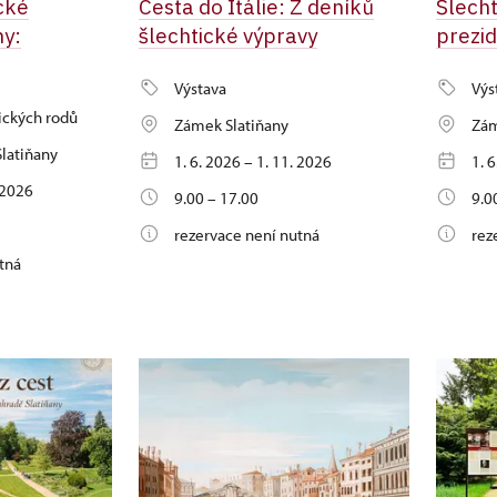
cké
Cesta do Itálie: Z deníků
Šlecht
ny:
šlechtické výpravy
prezi
Výstava
Výs
ických rodů
Zámek Slatiňany
Zám
latiňany
1. 6. 2026 – 1. 11. 2026
1. 
. 2026
9.00 – 17.00
9.0
rezervace není nutná
rez
tná