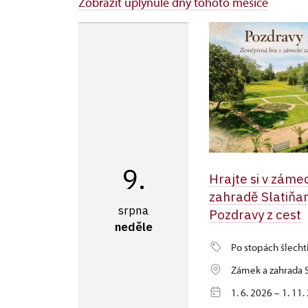
Zobrazit uplynulé dny tohoto měsíce
9.
Hrajte si v záme
zahradě Slatiňa
srpna
Pozdravy z cest
neděle
Po stopách šlecht
Zámek a zahrada S
1. 6. 2026 – 1. 11