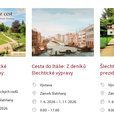
cké
Cesta do Itálie: Z deníků
Šlecht
ny:
šlechtické výpravy
prezi
Výstava
Výs
ických rodů
Zámek Slatiňany
Zám
latiňany
1. 6. 2026 – 1. 11. 2026
1. 
. 2026
9.00 – 17.00
9.0