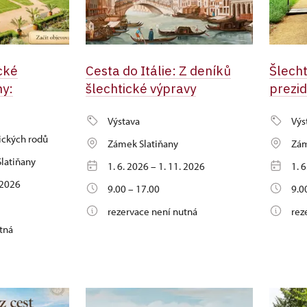
cké
Cesta do Itálie: Z deníků
Šlecht
ny:
šlechtické výpravy
prezi
Výstava
Výs
ických rodů
Zámek Slatiňany
Zám
latiňany
1. 6. 2026 – 1. 11. 2026
1. 
. 2026
9.00 – 17.00
9.0
rezervace není nutná
rez
tná