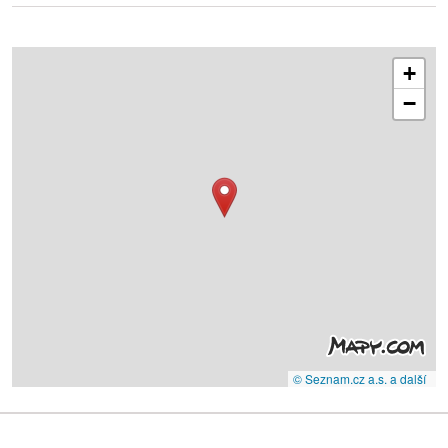
+
−
© Seznam.cz a.s. a další