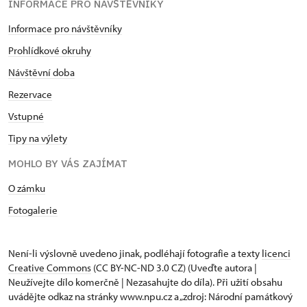
INFORMACE PRO NÁVŠTĚVNÍKY
Informace pro návštěvníky
Prohlídkové okruhy
Návštěvní doba
Rezervace
Vstupné
Tipy na výlety
MOHLO BY VÁS ZAJÍMAT
O zámku
Fotogalerie
Není-li výslovně uvedeno jinak, podléhají fotografie a texty
licenci
Creative Commons
(CC BY-NC-ND 3.0 CZ) (Uveďte autora |
Neužívejte dílo komerčně | Nezasahujte do díla). Při užití obsahu
uvádějte odkaz na stránky www.npu.cz a „zdroj: Národní památkový