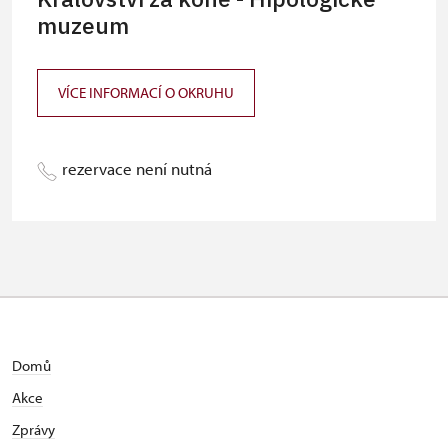
Průkaz ICOMOS (pouze držitel)
muzeum
neposkytuje se
Celoroční volné vstupenky vydané
neposkytuje se
NPÚ (držitel a 1 osoba)
VÍCE INFORMACÍ O OKRUHU
Jednorázové vstupenky vydané NPÚ
neposkytuje se
(pouze držitel)
rezervace není nutná
Průkaz zaměstnance NPÚ (+ až 3
neposkytuje se
rodinní příslušníci)
Průkaz Náš člověk (pouze držitel)
neposkytuje se
Domů
Akce
Zprávy