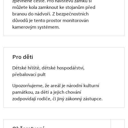
zpevněné cestě. Pro návštěvu zámku si
turniketem omezené šířky (klasický vozík a kočár
můžete kola zamknout ke stojanům před
projedou), rozměrnější vozíky a kočáry neprojedou.
branou do nádvoří. Z bezpečnostních
důvodů je tento prostor monitorován
Interiér:
kamerovým systémem.
Expozice se nachází v ve 2. NP. Z 1. NP do 2. NP
vede schodiště o 36 schodech, z toho 17 vede do
mezipatra a 19 z mezipatra do patra. (146 cm šířka).
Ve 2. NP jsou prahy do 2 cm, pouze 1 práh dosahuje
výšky 5 cm. Vyskytuje se zde i jeden zúžený
Pro děti
průchod 72 cm široký. Tento průchod se
nalézá u Salonu kněžny. Při návratu do 1. NP se
Dětské hřiště, dětské hospodářství,
zdolává točité schodiště o 42 schodech (šířka
přebalovací pult
161 cm). V přízemí tohoto okruhu se vyskytuje
Upozorňujeme, že areál je národní kulturní
několik jednotlivých schůdků. Prahy zde jsou do
památkou, za děti a jejich chování
7 cm. Po sestupu do nádvoří z 2. NP pokračuje
zodpovídají rodiče, či jiný zákonný zástupce.
prohlídka do 1. PP (rozšířený prohlídkový okruh).
Do tohoto podlaží se dostane návštěvník po
přímých schodech (šířka 145 cm). V tomto podlaží
se překonává velké množství schodů a zároveň se
zde vyskytuje 1 zúžený prostor do 60 cm. V těchto