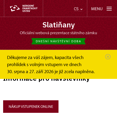
MENU
CS
Slatiňany
oficiální webová prezentace státního zámku
DNEŠNÍ NÁVŠTĚVNÍ DOBA
Děkujeme za váš zájem, kapacita všech
Slatiňany
Informace pro návštěvníky
prohlídek s volným vstupem ve dnech
30. srpna a 27. září 2026 je již zcela naplněna.
Informace pro návštěvníky
NÁKUP VSTUPENEK ONLINE