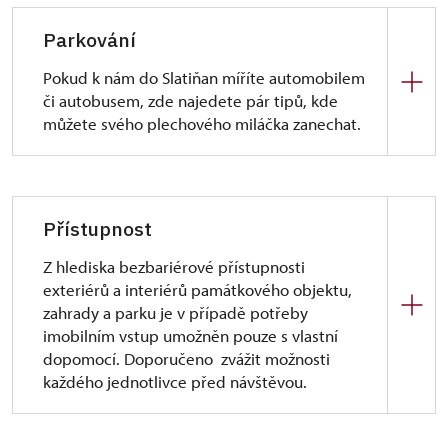
Parkování
Pokud k nám do Slatiňan míříte automobilem
či autobusem, zde najedete pár tipů, kde
můžete svého plechového miláčka zanechat.
Kam zaparkovat?
parkoviště
V Kaštance / Na Rembáni
-
Přístupnost
hlavní parkoviště - 400 m
Z hlediska bezbariérové přístupnosti
u městského úřadu
- jen osobní
exteriérů a interiérů památkového objektu,
automobily, menší kapacita, 200 m
zahrady a parku je v případě potřeby
u bývalého mlýna
- 200 m
imobilním vstup umožněn pouze s vlastní
dopomocí. Doporučeno zvážit možnosti
Velmi vhodný je výstup návštěvníků z autobusu na
každého jednotlivce před návštěvou.
kraji ulice Jiráskova na počátku pěší zóny. Autobus
se potom může otočit na cca 200 m vzdáleném
Exteriér:
kruhovém objezdu a zaparkovat na parkovišti
Přístupová cesta ke vstupu do zámku je zpevněna