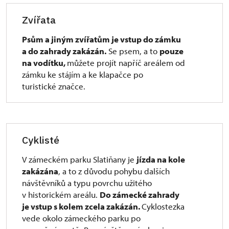
u hřebčína.
mlatovou cestou, případně vyplněna zámkovou
Zvířata
dlažbou či asfaltem. Podélný sklon chodníku ke
Upozorňujeme, že vjezd do areálu je zakázán.
vstupu do areálu zámku místy dosahuje 15%.
Psům a jiným zvířatům je vstup do zámku
Parkování na ploše před hřebčínem je
Nižšího sklonu lze docílit absolvováním cesty po
a do zahrady zakázán.
Se psem, a to
pouze
pokutováno (nejde o veřejné parkoviště)!
silnici. Na cestě směřující ke vstupu do zámku
na vodítku,
můžete projít napříč areálem od
v zámeckém parku jsou sklony cca 5%. Vstup do
zámku ke stájím a ke klapačce po
pokladny je omezen prahem výšky do 4 cm. Dveře
turistické značce.
k pokladně jsou
dvoukřídlé mechanické s otevíráním dovnitř (šířka
křídel 58 cm). V zámku je možné absolvovat
1 základní stálý prohlídkový okruh. U samotného
Cyklisté
vstupu jsou jednokřídlé mechanické dveře
s otevíráním dovnitř (šířka 94 cm). Plocha před
V zámeckém parku Slatiňany je
jízda na kole
dveřmi dosahuje šířky více jak 150 cm a hloubky
zakázána
, a to z důvodu pohybu dalších
více jak 250 cm. Zámecká zahrada i park jsou po
návštěvníků a typu povrchu užitého
rekonstrukci cest s mlatovým (výjimečně štětovým)
v historickém areálu.
Do zámecké zahrady
povrchem. Napříč cest vedou odvodňovací prahy
je vstup s kolem zcela zakázán.
Cyklostezka
se žlábkem hloubky 6 cm a šířky 10,5 cm. Východ ze
vede okolo zámeckého parku po
zahrady je po uzavření pokladny tvořen otočným