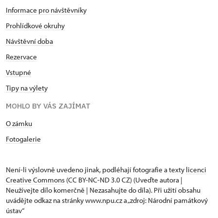
- cesta autem od zámku:
1,5 km (cca 3 min)
Informace pro návštěvníky
- cesta pěšky:
1,6 km (cca 25 min)
Prohlídkové okruhy
- adresa: T. G. Masaryka 786,
Návštěvní doba
538 21 Slatiňany
- kontakt: 604315 729; 469 681 200,
Rezervace
motorest.bonet@seznam.cz
Vstupné
- web:
https://www.motorestbonet.cz/
Tipy na výlety
Pizzeria Tiano
MOHLO BY VÁS ZAJÍMAT
- jídlo pouze s sebou
O zámku
- cesta autem od zámku:
500 m (cca 2 min)
- cesta pěšky:
700 m (cca 10 min)
Fotogalerie
- adresa: T. G. Masaryka 117,
538 21 Slatiňany
- kontakt: 603 479 772,
Není-li výslovně uvedeno jinak, podléhají fotografie a texty
licenci
pizzeriatiano@email.cz
Creative Commons
(CC BY-NC-ND 3.0 CZ) (Uveďte autora |
Neužívejte dílo komerčně | Nezasahujte do díla). Při užití obsahu
- web:
https://www.pizzeria-tiano.cz/
uvádějte odkaz na stránky www.npu.cz a „zdroj: Národní památkový
ústav“
Zmrzlina Slatiňany