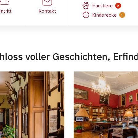
Zámek Slatiňany,
Haustiere
intritt
Kontakt
Kinderecke
chloss voller Geschichten, Erfi