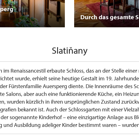
sperg
Durch das gesamte Sc
Slatiňany
 im Renaissancestil erbaute Schloss, das an der Stelle einer 
ichtet wurde, erhielt seine heutige Gestalt im 19. Jahrhundert
er Fürstenfamilie Auersperg diente. Die Innenräume des Sc
ete Salons, aber auch eine funktionierende Küche, ein Heiz
, wurden kürzlich in ihren ursprünglichen Zustand zurückve
grafien bekannt ist. Auch der Schlossgarten mit einer Vielz
er sogenannte Kinderhof – eine einzigartige Anlage aus Bl
g und Ausbildung adeliger Kinder bestimmt waren – wurden