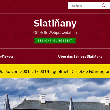
Slatiňany
offizielle Webpräsentation
BESICHTIGUNGSZEIT
-Tickets
Über das Schloss Slatiňany
 Do–So von 9:00 bis 17:00 Uhr geöffnet. Die letzte Führung b