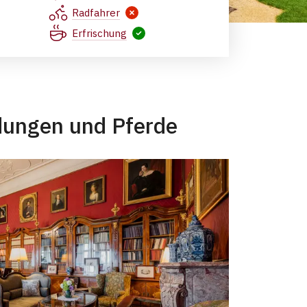
 autor: Lukáš Zeman, nepodléhá Creative Commons
Radfahrer
Erfrischung
ndungen und Pferde