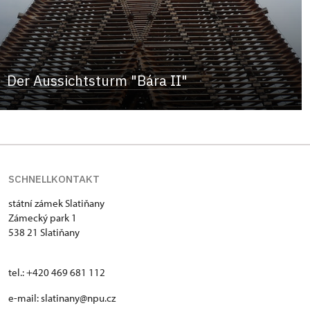
Der Aussichtsturm "Bára II"
SCHNELLKONTAKT
státní zámek Slatiňany
Zámecký park 1
538 21 Slatiňany
tel.: +420 469 681 112
e-mail: slatinany@npu.cz