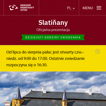
MENU
PL
Slatiňany
Oficjalna prezentacja
DZISIEJSZY GODZINY ZWIEDZANIA
Od lipca do sierpnia pałac jest otwarty czw.–
niedz. od 9:00 do 17:00. Ostatnie zwiedzanie
rozpoczyna się o 16:30.