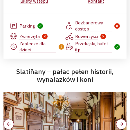
Bilety wstępu
Kontakt
Bezbarierowy
Parking
dostęp
Zwierzęta
Rowerzyści
Zaplecze dla
Przekąski, bufet
dzieci
itp.
Slatiňany – pałac pełen historii,
wynalazków i koni