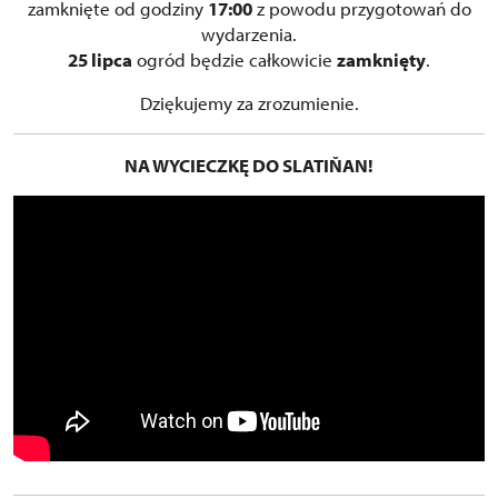
zamknięte od godziny
17:00
z powodu przygotowań do
wydarzenia.
25 lipca
ogród będzie całkowicie
zamknięty
.
Dziękujemy za zrozumienie.
NA WYCIECZKĘ DO SLATIŇAN!