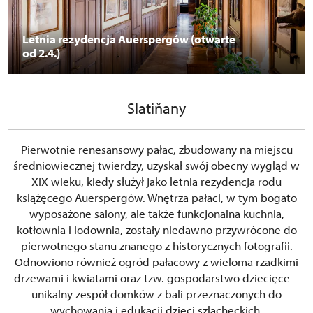
Letnia rezydencja Auerspergów (otwarte
od 2.4.)
Slatiňany
Pierwotnie renesansowy pałac, zbudowany na miejscu
średniowiecznej twierdzy, uzyskał swój obecny wygląd w
XIX wieku, kiedy służył jako letnia rezydencja rodu
książęcego Auerspergów. Wnętrza pałaci, w tym bogato
wyposażone salony, ale także funkcjonalna kuchnia,
kotłownia i lodownia, zostały niedawno przywrócone do
pierwotnego stanu znanego z historycznych fotografii.
Odnowiono również ogród pałacowy z wieloma rzadkimi
drzewami i kwiatami oraz tzw. gospodarstwo dziecięce –
unikalny zespół domków z bali przeznaczonych do
wychowania i edukacji dzieci szlacheckich.