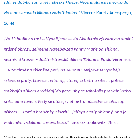
zdá, se dotýká samotné nebeské klenby. Večerní slunce se nořilo do
vln a pozlacovalo klidnou vodní hladinu.“
Vincenc Karel z Auerspergu,
16 let
„Ve 12 hodin na mši…. Vydali jsme se do Akademie výtvarných umění.
Krásné obrazy, zejména Nanebevzetí Panny Marie od Tiziana,
nesmírně krásné – další mistrovská díla od Tiziana a Paola Veronese.
… V továrně na skleněné perly na Muranu. Nejprve se vyrábějí
skleněné pruty, které se natahují, stříhají a třídí na sítech, poté se
smíchají s pískem a vkládají do pece, aby se zabránilo praskání nebo
přílišnému tavení. Perly se otáčejí v ohništi a následně se uhlazují
pískem. … Poté u hraběnky Alberizi – její syn není pohledný, ona je
však milá, vzdělaná, spisovatelka."
Terezie z Lobkowitz, 28 let
Výstava vznikla v rámci projektu
Po stopách šlechtických rodů –