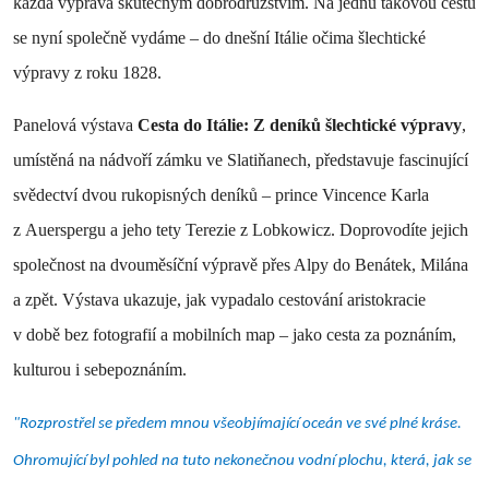
každá výprava skutečným dobrodružstvím. Na jednu takovou cestu
se nyní společně vydáme – do dnešní Itálie očima šlechtické
výpravy z roku 1828.
Panelová výstava
Cesta do Itálie: Z deníků šlechtické výpravy
,
umístěná na nádvoří zámku ve Slatiňanech, představuje fascinující
svědectví dvou rukopisných deníků – prince Vincence Karla
z Auerspergu a jeho tety Terezie z Lobkowicz. Doprovodíte jejich
společnost na dvouměsíční výpravě přes Alpy do Benátek, Milána
a zpět. Výstava ukazuje, jak vypadalo cestování aristokracie
v době bez fotografií a mobilních map – jako cesta za poznáním,
kulturou i sebepoznáním.
"Rozprostřel se předem mnou všeobjímající oceán ve své plné kráse.
Ohromující byl pohled na tuto nekonečnou vodní plochu, která, jak se