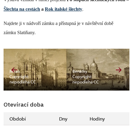
Šlechta na cestách
a
Rok italské šlechty
.
Najdete ji v nádvoří zámku a přístupná je v návštěvní době
zámku Slatiňany.
Milán
Benátky
Copyright:
Copyright:
nepodléhá CC
nepodléhá CC
Otevírací doba
Období
Dny
Hodiny