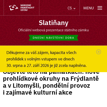
MENU
CS
Slatiňany
oficiální webová prezentace státního zámku
DNEŠNÍ NÁVŠTĚVNÍ DOBA
Děkujeme za váš zájem, kapacita všech
Slatiňany
Zprávy
Objevte léto na památkách: nové...
prohlídek s volným vstupem ve dnech
30. srpna a 27. září 2026 je již zcela naplněna.
Objevte léto na památkách: nové
prohlídkové okruhy na Frýdlantě
a v Litomyšli, pondělní provoz
i zajímavé kulturní akce