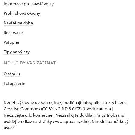
Informace pro návštěvníky
Prohlídkové okruhy
Návštěvní doba
Rezervace
Vstupné
Tipy na výlety
MOHLO BY VÁS ZAJÍMAT
O zámku
Fotogalerie
Není-li výslovně uvedeno jinak, podléhají fotografie a texty
licenci
Creative Commons
(CC BY-NC-ND 3.0 CZ) (Uveďte autora |
Neužívejte dílo komerčně | Nezasahujte do díla). Při užití obsahu
uvádějte odkaz na stránky www.npu.cz a „zdroj: Národní památkový
ústav“