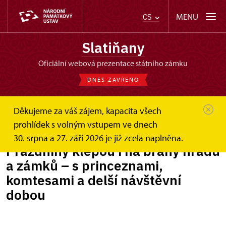
MENU
CS
Slatiňany
oficiální webová prezentace státního zámku
DNES ZAVŘENO
Děkujeme za váš zájem, kapacita všech
Slatiňany
Zprávy
Prázdniny klepou i na brány hradů a...
prohlídek s volným vstupem ve dnech
30. srpna a 27. září 2026 je již zcela naplněna.
Prázdniny klepou i na brány hradů
a zámků – s princeznami,
komtesami a delší návštěvní
dobou