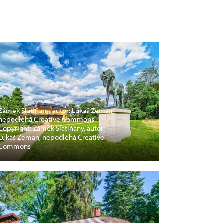
Zámek Slatiňany, autor: Lukáš Zeman,
nepodléhá Creative Commons
Copyright: Zámek Slatiňany, autor:
Lukáš Zeman, nepodléhá Creative
Commons