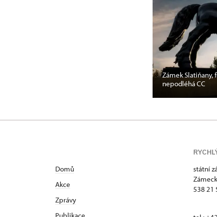
Zámek Slatiňany, 
nepodléhá CC
RYCHL
Domů
státní 
Zámeck
Akce
538 21 
Zprávy
Publikace