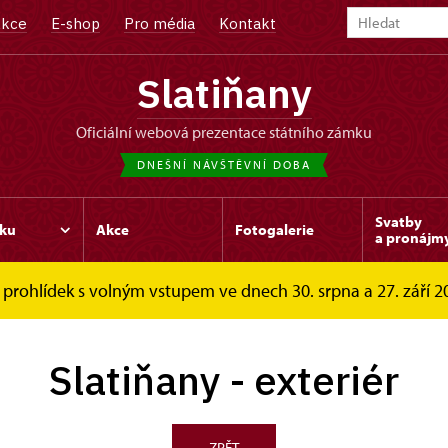
kce
E-shop
Pro média
Kontakt
Slatiňany
oficiální webová prezentace státního zámku
DNEŠNÍ NÁVŠTĚVNÍ DOBA
Svatby
ku
Akce
Fotogalerie
a pronájm
prohlídek s volným vstupem ve dnech 30. srpna a 27. září 202
iér
Slatiňany - exteriér
ZPĚT