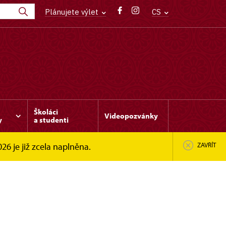
Plánujete výlet
CS
Školáci
Videopozvánky
y
a studenti
6 je již zcela naplněna.
ZAVŘÍT