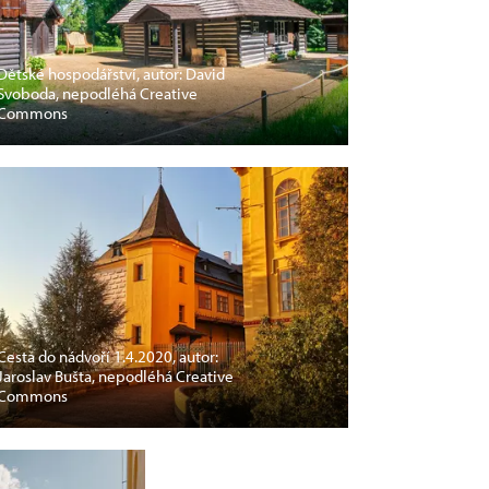
Dětské hospodářství, autor: David
Svoboda, nepodléhá Creative
Commons
Cesta do nádvoří 1.4.2020, autor:
Jaroslav Bušta, nepodléhá Creative
Commons