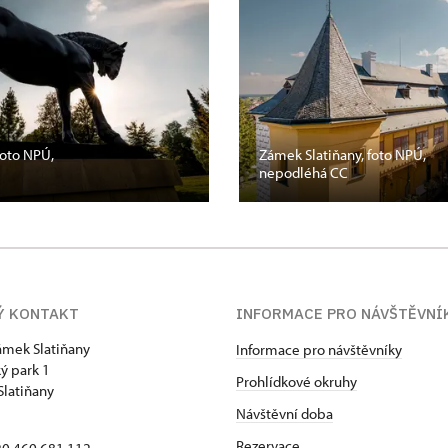
foto NPÚ,
Zámek Slatiňany, foto NPÚ,
nepodléhá CC
Ý KONTAKT
INFORMACE PRO NÁVŠTĚVNÍ
zámek Slatiňany
Informace pro návštěvníky
ý park 1
Prohlídkové okruhy
Slatiňany
Návštěvní doba
Rezervace