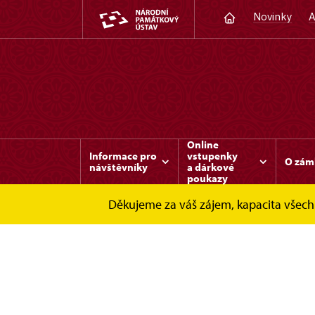
Novinky
A
Online
Informace pro
vstupenky
O zám
návštěvníky
a dárkové
poukazy
Děkujeme za váš zájem, kapacita všech 
Slatiňany
Fotogalerie
Slatiňany - exter