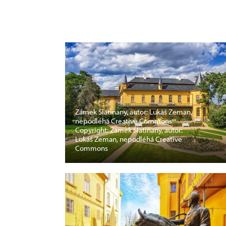
Zámek Slatiňany, autor: Lukáš Zeman,
nepodléhá Creative Commons
Copyright: Zámek Slatiňany, autor:
Lukáš Zeman, nepodléhá Creative
Commons