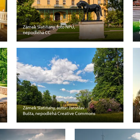
Zámek Slatiňany, foto NPÚ,
nepodléhá CC
Zámek Slatiňany, autor: Jaroslav
Bušta, nepodléhá Creative Commons