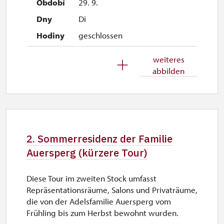
29. 9.
Di
geschlossen
30. 9.
weiteres
abbilden
Mi
geschlossen
1. 10.-1. 11.
Sa–So
2. Sommerresidenz der Familie
9.45 – 15.00
Auersperg (kürzere Tour)
26. 10.-30. 10.
Diese Tour im zweiten Stock umfasst
Mo–Fr
Repräsentationsräume, Salons und Privaträume,
9.45 – 15.00
die von der Adelsfamilie Auersperg vom
Frühling bis zum Herbst bewohnt wurden.