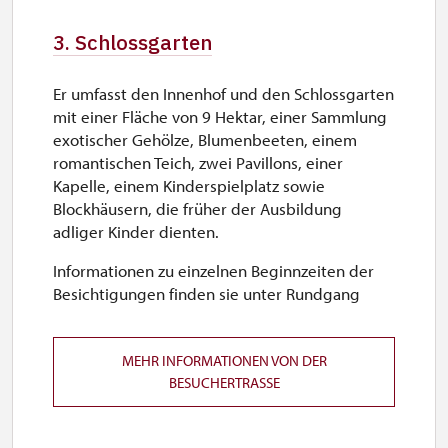
Sa–So
3. Schlossgarten
9.45 – 15.00
Er umfasst den Innenhof und den Schlossgarten
26. 10.-30. 10.
mit einer Fläche von 9 Hektar, einer Sammlung
Mo–Fr
exotischer Gehölze, Blumenbeeten, einem
romantischen Teich, zwei Pavillons, einer
9.45 – 15.00
Kapelle, einem Kinderspielplatz sowie
Blockhäusern, die früher der Ausbildung
adliger Kinder dienten.
Informationen zu einzelnen Beginnzeiten der
Besichtigungen finden sie unter Rundgang
MEHR INFORMATIONEN VON DER
BESUCHERTRASSE