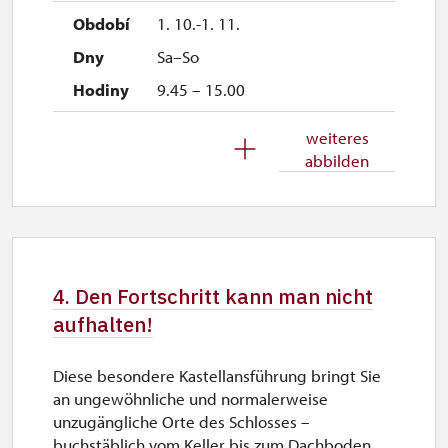
1. 10.-1. 11.
Sa–So
9.45 – 15.00
26. 10.-30. 10.
weiteres
abbilden
Mo–So
9.45 – 15.00
2. 11.-31. 12.
4. Den Fortschritt kann man nicht
geschlossen
aufhalten!
Diese besondere Kastellansführung bringt Sie
an ungewöhnliche und normalerweise
unzugängliche Orte des Schlosses –
buchstäblich vom Keller bis zum Dachboden,