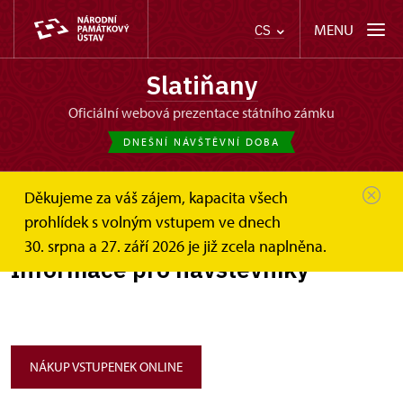
MENU
CS
Slatiňany
oficiální webová prezentace státního zámku
DNEŠNÍ NÁVŠTĚVNÍ DOBA
Děkujeme za váš zájem, kapacita všech
Slatiňany
Informace pro návštěvníky
prohlídek s volným vstupem ve dnech
30. srpna a 27. září 2026 je již zcela naplněna.
Informace pro návštěvníky
NÁKUP VSTUPENEK ONLINE