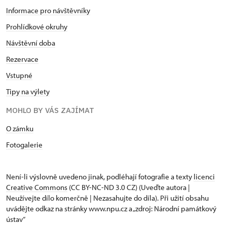
- cesta autem od zámku:
1,5 km (cca 3 min)
Informace pro návštěvníky
- cesta pěšky:
1,6 km (cca 25 min)
Prohlídkové okruhy
- adresa: T. G. Masaryka 786,
Návštěvní doba
538 21 Slatiňany
- kontakt: 604315 729; 469 681 200,
Rezervace
motorest.bonet@seznam.cz
Vstupné
- web:
https://www.motorestbonet.cz/
Tipy na výlety
Pizzeria Tiano
MOHLO BY VÁS ZAJÍMAT
- jídlo pouze s sebou
O zámku
- cesta autem od zámku:
500 m (cca 2 min)
- cesta pěšky:
700 m (cca 10 min)
Fotogalerie
- adresa: T. G. Masaryka 117,
538 21 Slatiňany
- kontakt: 603 479 772,
Není-li výslovně uvedeno jinak, podléhají fotografie a texty
licenci
pizzeriatiano@email.cz
Creative Commons
(CC BY-NC-ND 3.0 CZ) (Uveďte autora |
Neužívejte dílo komerčně | Nezasahujte do díla). Při užití obsahu
- web:
https://www.pizzeria-tiano.cz/
uvádějte odkaz na stránky www.npu.cz a „zdroj: Národní památkový
ústav“
Zmrzlina Slatiňany