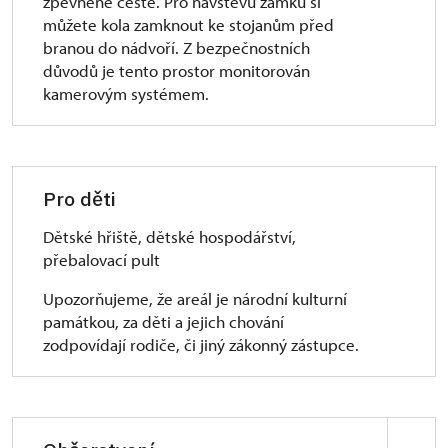
zpevněné cestě. Pro návštěvu zámku si
turniketem omezené šířky (klasický vozík a kočár
můžete kola zamknout ke stojanům před
projedou), rozměrnější vozíky a kočáry neprojedou.
branou do nádvoří. Z bezpečnostních
důvodů je tento prostor monitorován
Interiér:
kamerovým systémem.
Expozice se nachází v ve 2. NP. Z 1. NP do 2. NP
vede schodiště o 36 schodech, z toho 17 vede do
mezipatra a 19 z mezipatra do patra. (146 cm šířka).
Ve 2. NP jsou prahy do 2 cm, pouze 1 práh dosahuje
výšky 5 cm. Vyskytuje se zde i jeden zúžený
Pro děti
průchod 72 cm široký. Tento průchod se
nalézá u Salonu kněžny. Při návratu do 1. NP se
Dětské hřiště, dětské hospodářství,
zdolává točité schodiště o 42 schodech (šířka
přebalovací pult
161 cm). V přízemí tohoto okruhu se vyskytuje
Upozorňujeme, že areál je národní kulturní
několik jednotlivých schůdků. Prahy zde jsou do
památkou, za děti a jejich chování
7 cm. Po sestupu do nádvoří z 2. NP pokračuje
zodpovídají rodiče, či jiný zákonný zástupce.
prohlídka do 1. PP (rozšířený prohlídkový okruh).
Do tohoto podlaží se dostane návštěvník po
přímých schodech (šířka 145 cm). V tomto podlaží
se překonává velké množství schodů a zároveň se
zde vyskytuje 1 zúžený prostor do 60 cm. V těchto