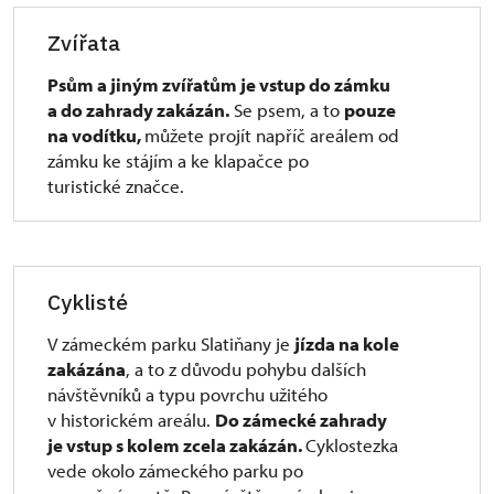
u hřebčína.
mlatovou cestou, případně vyplněna zámkovou
Zvířata
dlažbou či asfaltem. Podélný sklon chodníku ke
Upozorňujeme, že vjezd do areálu je zakázán.
vstupu do areálu zámku místy dosahuje 15%.
Psům a jiným zvířatům je vstup do zámku
Parkování na ploše před hřebčínem je
Nižšího sklonu lze docílit absolvováním cesty po
a do zahrady zakázán.
Se psem, a to
pouze
pokutováno (nejde o veřejné parkoviště)!
silnici. Na cestě směřující ke vstupu do zámku
na vodítku,
můžete projít napříč areálem od
v zámeckém parku jsou sklony cca 5%. Vstup do
zámku ke stájím a ke klapačce po
pokladny je omezen prahem výšky do 4 cm. Dveře
turistické značce.
k pokladně jsou
dvoukřídlé mechanické s otevíráním dovnitř (šířka
křídel 58 cm). V zámku je možné absolvovat
1 základní stálý prohlídkový okruh. U samotného
Cyklisté
vstupu jsou jednokřídlé mechanické dveře
s otevíráním dovnitř (šířka 94 cm). Plocha před
V zámeckém parku Slatiňany je
jízda na kole
dveřmi dosahuje šířky více jak 150 cm a hloubky
zakázána
, a to z důvodu pohybu dalších
více jak 250 cm. Zámecká zahrada i park jsou po
návštěvníků a typu povrchu užitého
rekonstrukci cest s mlatovým (výjimečně štětovým)
v historickém areálu.
Do zámecké zahrady
povrchem. Napříč cest vedou odvodňovací prahy
je vstup s kolem zcela zakázán.
Cyklostezka
se žlábkem hloubky 6 cm a šířky 10,5 cm. Východ ze
vede okolo zámeckého parku po
zahrady je po uzavření pokladny tvořen otočným