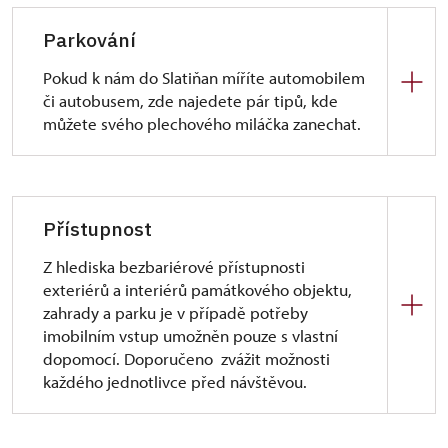
Parkování
Pokud k nám do Slatiňan míříte automobilem
či autobusem, zde najedete pár tipů, kde
můžete svého plechového miláčka zanechat.
Kam zaparkovat?
parkoviště
V Kaštance / Na Rembáni
-
Přístupnost
hlavní parkoviště - 400 m
Z hlediska bezbariérové přístupnosti
u městského úřadu
- jen osobní
exteriérů a interiérů památkového objektu,
automobily, menší kapacita, 200 m
zahrady a parku je v případě potřeby
u bývalého mlýna
- 200 m
imobilním vstup umožněn pouze s vlastní
dopomocí. Doporučeno zvážit možnosti
Velmi vhodný je výstup návštěvníků z autobusu na
každého jednotlivce před návštěvou.
kraji ulice Jiráskova na počátku pěší zóny. Autobus
se potom může otočit na cca 200 m vzdáleném
Exteriér:
kruhovém objezdu a zaparkovat na parkovišti
Přístupová cesta ke vstupu do zámku je zpevněna