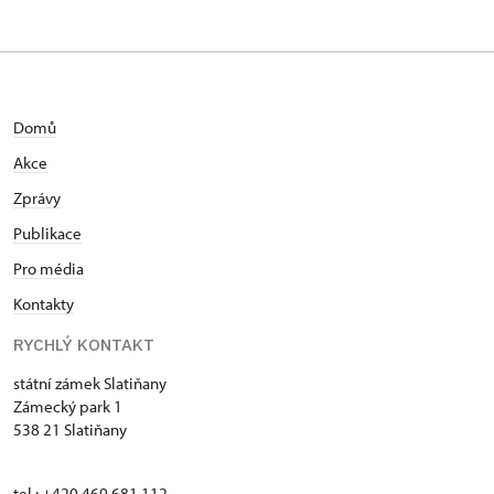
Zámecký park 1/, Slatiňany
Domů
Akce
Zprávy
Publikace
Pro média
Kontakty
RYCHLÝ KONTAKT
státní zámek Slatiňany
Zámecký park 1
538 21 Slatiňany
tel.: +420 469 681 112