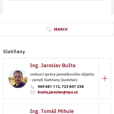
© Seznam.cz a.s. a další
SEARCH
Slatiňany
Ing. Jaroslav Bušta
vedoucí správy památkového objektu
- zámek Slatiňany (kastelán)
469 681 112, 725 847 258
busta.jaroslav@npu.cz
Zámek Slatiňany
Ing. Tomáš Mihule
Zámecký park 1/, Slatiňany