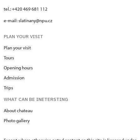
tel.: +420 469 681 112
e-mail: slatinany@npu.cz
PLAN YOUR VISIT
Plan your visit
Tours
Opening hours
Admission
Trips
WHAT CAN BE INETERSTING
About chateau
Photo gallery