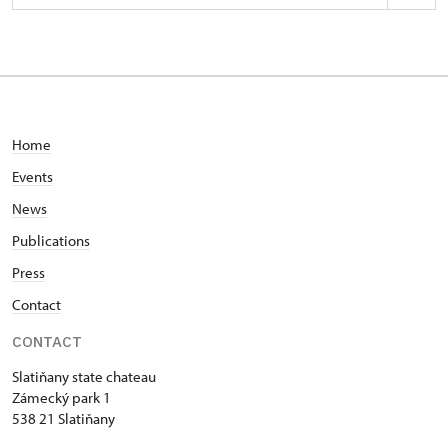
Zámek Slatiňany
Zámecký park 1/, Slatiňany
Home
Events
News
Publications
Press
Contact
CONTACT
Slatiňany state chateau
Zámecký park 1
538 21 Slatiňany