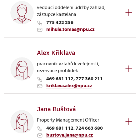
vedoucí oddělení údržby zahrad,
zástupce kastelána
775 422 256
mihule.tomas@npu.cz
Zámek Slatiňany
Alex Křiklava
Zámecký park 1/, Slatiňany
pracovník vztahů k veřejnosti,
rezervace prohlídek
469 681 112, 777 360 211
kriklava.alex@npu.cz
Zámek Slatiňany
Jana Buštová
Zámecký park 1/, Slatiňany
Property Management Officer
469 681 112, 724 663 680
bustova.jana@npu.cz