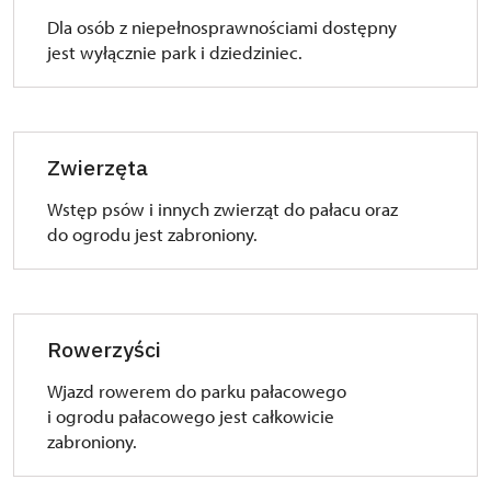
GPS PARKING:
Dla osób z niepełnosprawnościami dostępny
jest wyłącznie park i dziedziniec.
Restauracja „U Zámku“: 49°55'16.09"N,
15°48'36.907"E
Stajnie: 49°55'8.045"N, 15°48'20.474"E
Dawny młyn: 49°55'8.762"N, 15°48'43.053"E
Zwierzęta
Wstęp psów i innych zwierząt do pałacu oraz
do ogrodu jest zabroniony.
Rowerzyści
Wjazd rowerem do parku pałacowego
i ogrodu pałacowego jest całkowicie
zabroniony.