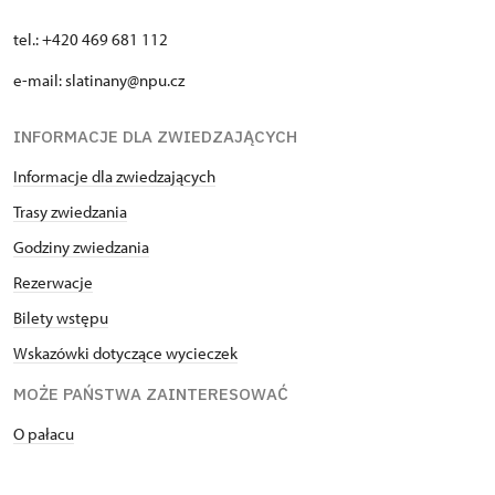
- rowerem:
1,1 km (ok. 4 min
)
- adres: U cukrovaru 898, 538 21 Slatiňany
tel.: +420 469 681 112
- kontakt: 775 475 221, obcerstveni@nove-
e-mail: slatinany@npu.cz
misto.cz
- strona:
https://nove-misto.cz/
INFORMACJE DLA ZWIEDZAJĄCYCH
Restauracja "Monaco"
Informacje dla zwiedzających
- samochodem od pałacu:
2,2 km (5 min)
Trasy zwiedzania
- pieszo:
1,6 km (cca 30 min)
Godziny zwiedzania
- adres: Škrovád 39, 538 21 Slatiňany
- kontakt: 776 200 250,
Rezerwacje
restaurace.zeman@seznam.cz
Bilety wstępu
- strona:
https://www.restaurace-
monaco.cz/
Wskazówki dotyczące wycieczek
MOŻE PAŃSTWA ZAINTERESOWAĆ
Penzion i motorest "BONET"
O pałacu
- samochodem od pałacu:
1,5 km (ok. 3 min)
- pieszo:
1,6 km (cca 25 min)
- adres: T. G. Masaryka 786, 538 21 Slatiňany