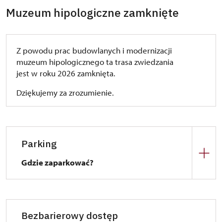
Muzeum hipologiczne zamknięte
Z powodu prac budowlanych i modernizacji
muzeum hipologicznego ta trasa zwiedzania
jest w roku 2026 zamknięta.
Dziękujemy za zrozumienie.
Parking
Gdzie zaparkować?
Przy
restauracji „U Zámku“
– 200 m
Przy
stajniach
– 400 m
Przy
dawnym młynie
– 200 m
Bezbarierowy dostęp