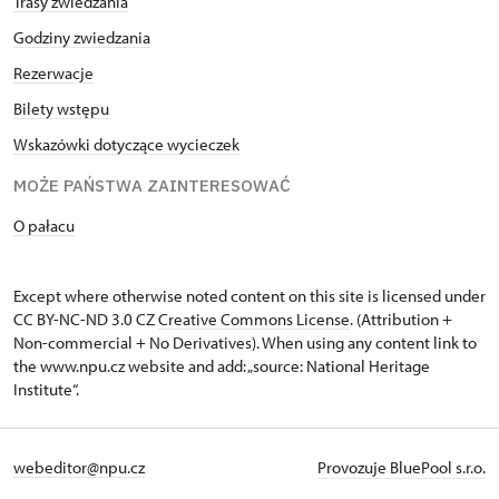
Trasy zwiedzania
Godziny zwiedzania
Rezerwacje
Bilety wstępu
Wskazówki dotyczące wycieczek
MOŻE PAŃSTWA ZAINTERESOWAĆ
O pałacu
Except where otherwise noted content on this site is licensed under
CC BY-NC-ND 3.0 CZ
Creative Commons License
. (Attribution +
Non-commercial + No Derivatives). When using any content link to
the www.npu.cz website and add: „source: National Heritage
Institute“.
webeditor@npu.cz
Provozuje BluePool s.r.o.