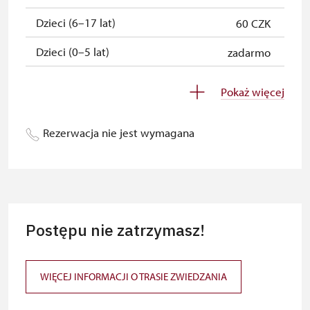
Dzieci (6–17 lat)
60 CZK
Dzieci (0–5 lat)
zadarmo
Przewodnik osoby z grupą
zadarmo
Pokaż więcej
inwalidzką
Pedagogiczny nadzór (grupa
zadarmo
Rezerwacja nie jest wymagana
szkolna - 1 osoba na 10 dzieci)
Przewodnik grupy (1 osoba na 15
zadarmo
osobową grupę)
Posiadacz karty MK ČR
niedostępne
Postępu nie zatrzymasz!
Posiadacz karty ICOMOS
niedostępne
Całoroczny bilet wydany przez NPÚ
zadarmo
WIĘCEJ INFORMACJI O TRASIE ZWIEDZANIA
Jednorazowy, wolny bilet wydany
zadarmo