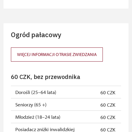
Przewodnik grupy (1 osoba na 15
zadarmo
osobową grupę)
Posiadacz karty MK ČR
niedostępne
Ogród pałacowy
Posiadacz karty ICOMOS
niedostępne
Całoroczny bilet wydany przez NPÚ
zadarmo
WIĘCEJ INFORMACJI O TRASIE ZWIEDZANIA
Jednorazowy, wolny bilet wydany
zadarmo
przez NPU
60 CZK, bez przewodnika
Osoba zatrudniona w NPÚ (+ 3
zadarmo
czlonkowie rodziny)
Dorośli (25–64 lata)
60 CZK
Posiadacz karty „Naš člověk”*
zadarmo
Seniorzy (65 +)
60 CZK
Ważny dla jednej osoby - posiadacza
karty lub kodu QR
Młodzież (18–24 lata)
60 CZK
Posiadacz zniżki inwalidzkiej
60 CZK