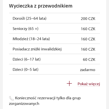
Osoba zatrudniona w NPÚ (+ 3
zadarmo
Wycieczka z przewodnikiem
czlonkowie rodziny)
Posiadacz karty „Naš člověk”*
zadarmo
Dorośli (25–64 lata)
200 CZK
Ważny dla jednej osoby - posiadacza
Seniorzy (65 +)
160 CZK
karty lub kodu QR
Młodzież (18–24 lata)
160 CZK
Posiadacz zniżki inwalidzkiej
160 CZK
Dzieci (6–17 lat)
60 CZK
Dzieci (0–5 lat)
zadarmo
Przewodnik osoby z grupą
zadarmo
Pokaż więcej
inwalidzką
Pedagogiczny nadzór (grupa
zadarmo
Konieczność rezerwacji tylko dla grup
szkolna - 1 osoba na 10 dzieci)
zorganizowanych