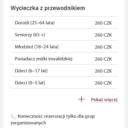
przez NPU
Wycieczka z przewodnikiem
Osoba zatrudniona w NPÚ (+ 3
zadarmo
czlonkowie rodziny)
Dorośli (25–64 lata)
260 CZK
Posiadacz karty „Naš člověk”*
zadarmo
Seniorzy (65 +)
260 CZK
Ważny dla jednej osoby - posiadacza
Młodzież (18–24 lata)
260 CZK
karty lub kodu QR
Posiadacz zniżki inwalidzkiej
260 CZK
Dzieci (6–17 lat)
260 CZK
Dzieci (0–5 lat)
260 CZK
Przewodnik osoby z grupą
zadarmo
Pokaż więcej
inwalidzką
Pedagogiczny nadzór (grupa
niedostępne
Konieczność rezerwacji tylko dla grup
szkolna - 1 osoba na 10 dzieci)
zorganizowanych