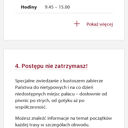
9.45 – 15.00
26. 10.-30. 10.
Pokaż więcej
pn.–ndz.
9.45 – 15.00
2. 11.-31. 12.
4. Postępu nie zatrzymasz!
zamknięte
Specjalne zwiedzanie z kustoszem zabierze
Państwa do nietypowych i na co dzień
niedostępnych miejsc pałacu – dosłownie od
piwnic po strych, od gotyku aż po
współczesność.
Możesz znaleźć informacje na temat początków
każdej trasy w szczegółach obwodu.