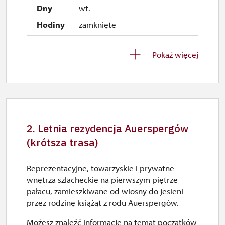
wt.
zamknięte
30. 9.
Pokaż więcej
śr.
zamknięte
1. 10.-1. 11.
sob.–ndz.
2. Letnia rezydencja Auerspergów
9.45 – 15.00
(krótsza trasa)
26. 10.-30. 10.
Reprezentacyjne, towarzyskie i prywatne
pn.–pt.
wnętrza szlacheckie na pierwszym piętrze
9.45 – 15.00
pałacu, zamieszkiwane od wiosny do jesieni
przez rodzinę książąt z rodu Auerspergów.
Możesz znaleźć informacje na temat początków