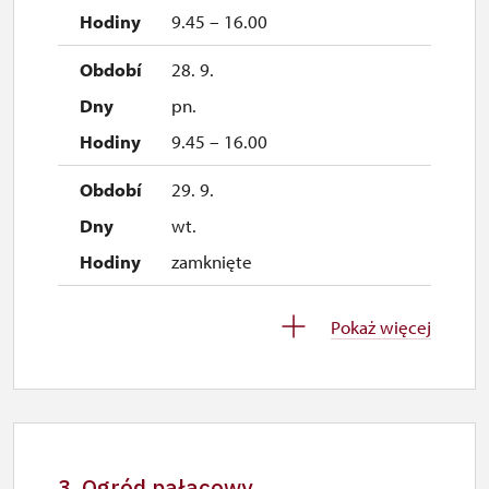
9.45 – 16.00
28. 9.
pn.
9.45 – 16.00
29. 9.
wt.
zamknięte
30. 9.
Pokaż więcej
śr.
zamknięte
1. 10.-1. 11.
sob.–ndz.
3. Ogród pałacowy