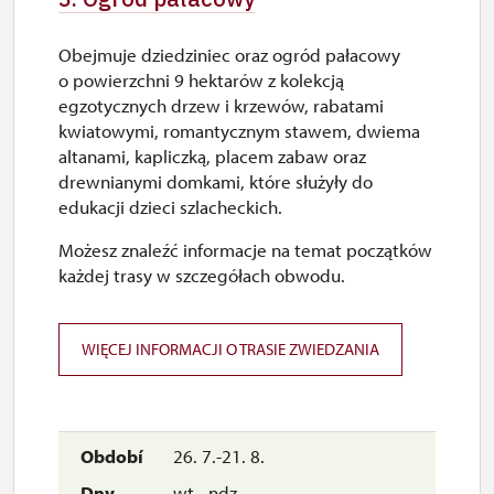
9.45 – 15.00
Obejmuje dziedziniec oraz ogród pałacowy
26. 10.-30. 10.
o powierzchni 9 hektarów z kolekcją
pn.–pt.
egzotycznych drzew i krzewów, rabatami
kwiatowymi, romantycznym stawem, dwiema
9.45 – 15.00
altanami, kapliczką, placem zabaw oraz
drewnianymi domkami, które służyły do
edukacji dzieci szlacheckich.
Możesz znaleźć informacje na temat początków
każdej trasy w szczegółach obwodu.
WIĘCEJ INFORMACJI O TRASIE ZWIEDZANIA
26. 7.-21. 8.
wt.–ndz.