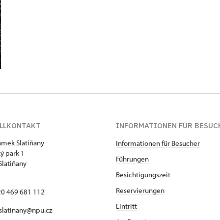
LLKONTAKT
INFORMATIONEN FÜR BESUC
zámek Slatiňany
Informationen für Besucher
ý park 1
Führungen
Slatiňany
Besichtigungszeit
Reservierungen
420 469 681 112
Eintritt
 slatinany@npu.cz