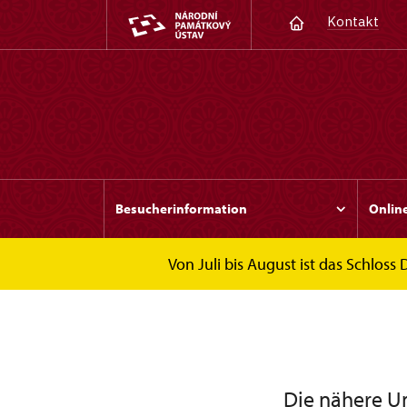
Kontakt
Besucherinformation
Online
Von Juli bis August ist das Schloss
de
Ausflüge
Die nähere U