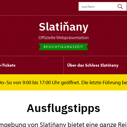
Slatiňany
offizielle Webpräsentation
BESICHTIGUNGSZEIT
-Tickets
Über das Schloss Slatiňany
 Do–So von 9:00 bis 17:00 Uhr geöffnet. Die letzte Führung b
Ausflugstipps
mgebung von Slatiňany bietet eine ganze Rei