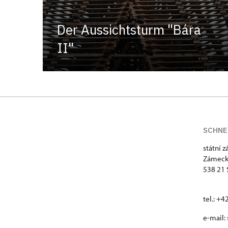
Der Aussichtsturm "Bára
II"
SCHNE
státní 
Zámeck
538 21 
tel.: +
e-mail: