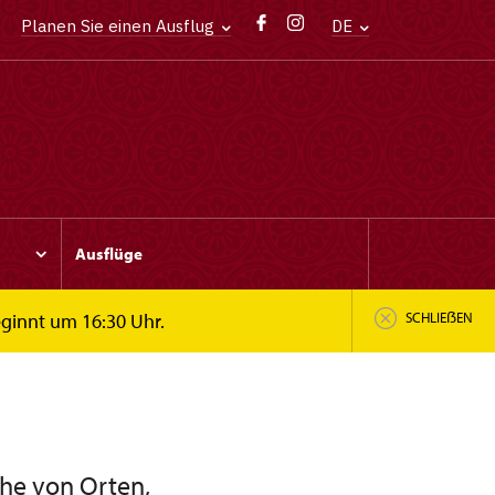
Planen Sie einen Ausflug
DE
Ausflüge
eginnt um 16:30 Uhr.
SCHLIEẞEN
he von Orten,