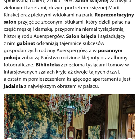
spłukiwaną toaletę z roku 1903.
Salon księżnej
zachwyca
zielonymi tapetami, dużym portretem księżnej Marii
Kinskéj oraz pięknymi widokami na park.
Reprezentacyjny
salon
przyjęć ze złoconymi stiukami, który dzieli pałac na
część męską i damską, przypomina niemal tysiącletnią
historię rodu Auerspergów.
Salon księcia
i sąsiadujący
z nim
gabinet
odsłaniają tajemnice sukcesów
gospodarczych rodziny Auerspergów, a w
porannym
pokoju
zobaczą Państwo rodzinne klejnoty oraz albumy
fotograficzne.
Biblioteka
z pięcioma tysiącami tomów w
intarsjowanych szafach kryje aż dwoje tajnych drzwi,
a ostatnim pomieszczeniem książęcego apartamentu jest
jadalnia
z największym obrazem w pałacu.