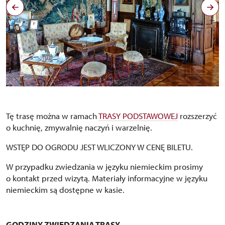
Černý salon, autor Jiří Holub
Copyright: nepodléhá CC
Tę trasę można w ramach
TRASY PODSTAWOWEJ
rozszerzyć
o kuchnię, zmywalnię naczyń i warzelnię.
WSTĘP DO OGRODU JEST WLICZONY W CENĘ BILETU.
W przypadku zwiedzania w języku niemieckim prosimy
o kontakt przed wizytą. Materiały informacyjne w języku
niemieckim są dostępne w kasie.
GODZINY ZWIEDZANIA TRASY