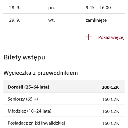
28. 9.
pn.
9.45 – 16.00
29. 9.
wt.
zamknięte
30. 9.
śr.
zamknięte
Pokaż więcej
1. 10.-1. 11.
sob.–ndz.
9.45 – 15.00
Bilety wstępu
26. 10.-30. 10.
pn.–pt.
9.45 – 15.00
Wycieczka z przewodnikiem
Dorośli (25–64 lata)
200 CZK
Seniorzy (65 +)
160 CZK
Młodzież (18–24 lata)
160 CZK
Posiadacz zniżki inwalidzkiej
160 CZK