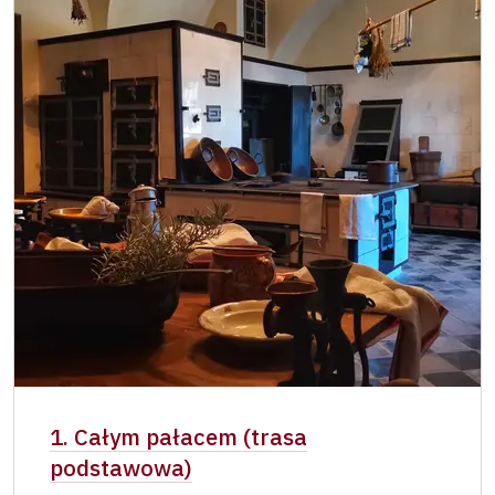
Osoba zatrudniona w NPÚ (+ 3 czlonkowie
zadarmo
rodziny)
Posiadacz karty „Naš člověk”*
zadarmo
Ważny dla jednej osoby - posiadacza karty
lub kodu QR
1. Całym pałacem (trasa
podstawowa)