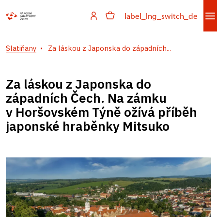
label_lng_switch_de
Slatiňany
Za láskou z Japonska do západních...
Za láskou z Japonska do
západních Čech. Na zámku
v Horšovském Týně ožívá příběh
japonské hraběnky Mitsuko