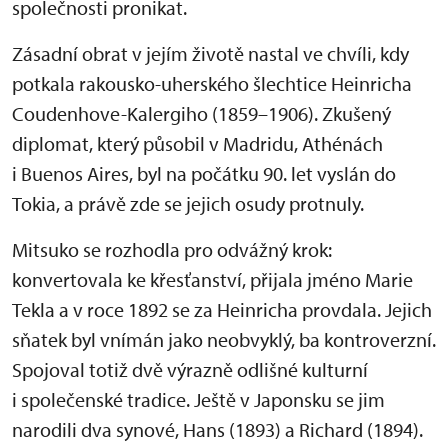
společnosti pronikat.
Zásadní obrat v jejím životě nastal ve chvíli, kdy
potkala rakousko-uherského šlechtice Heinricha
Coudenhove-Kalergiho (1859–1906). Zkušený
diplomat, který působil v Madridu, Athénách
i Buenos Aires, byl na počátku 90. let vyslán do
Tokia, a právě zde se jejich osudy protnuly.
Mitsuko se rozhodla pro odvážný krok:
konvertovala ke křesťanství, přijala jméno Marie
Tekla a v roce 1892 se za Heinricha provdala. Jejich
sňatek byl vnímán jako neobvyklý, ba kontroverzní.
Spojoval totiž dvě výrazně odlišné kulturní
i společenské tradice. Ještě v Japonsku se jim
narodili dva synové, Hans (1893) a Richard (1894).