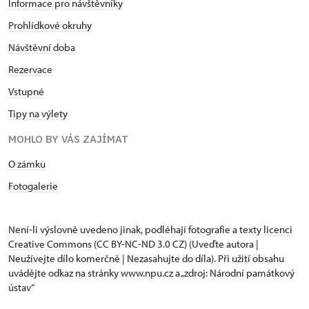
Informace pro návštěvníky
Prohlídkové okruhy
Návštěvní doba
Rezervace
Vstupné
Tipy na výlety
MOHLO BY VÁS ZAJÍMAT
O zámku
Fotogalerie
Není-li výslovně uvedeno jinak, podléhají fotografie a texty
licenci
Creative Commons
(CC BY-NC-ND 3.0 CZ) (Uveďte autora |
Neužívejte dílo komerčně | Nezasahujte do díla). Při užití obsahu
uvádějte odkaz na stránky www.npu.cz a „zdroj: Národní památkový
ústav“