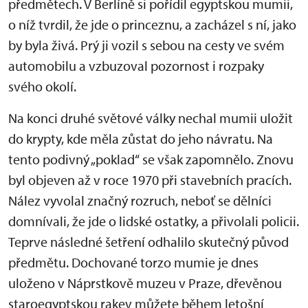
předmětech. V Berlíně si pořídil egyptskou mumii,
o níž tvrdil, že jde o princeznu, a zacházel s ní, jako
by byla živá. Prý ji vozil s sebou na cesty ve svém
automobilu a vzbuzoval pozornost i rozpaky
svého okolí.
Na konci druhé světové války nechal mumii uložit
do krypty, kde měla zůstat do jeho návratu. Na
tento podivný „poklad“ se však zapomnělo. Znovu
byl objeven až v roce 1970 při stavebních pracích.
Nález vyvolal značný rozruch, neboť se dělníci
domnívali, že jde o lidské ostatky, a přivolali policii.
Teprve následné šetření odhalilo skutečný původ
předmětu. Dochované torzo mumie je dnes
uloženo v Náprstkově muzeu v Praze, dřevěnou
staroegyptskou rakev můžete během letošní