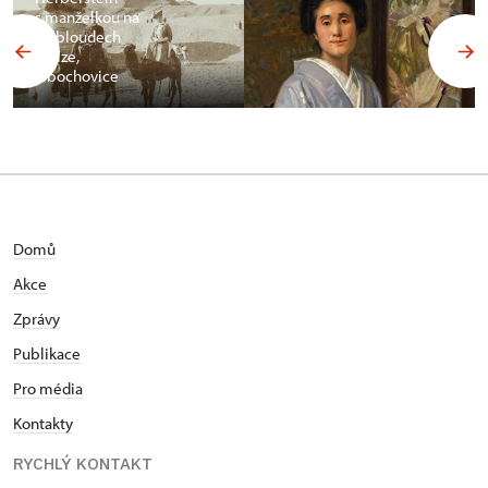
s manželkou na
velbloudech
v Gíze,
Libochovice
Domů
Akce
Zprávy
Publikace
Pro média
Kontakty
RYCHLÝ KONTAKT