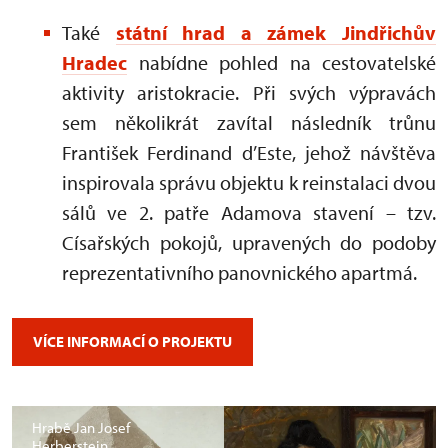
Také
státní hrad a zámek Jindřichův
Hradec
nabídne pohled na cestovatelské
aktivity aristokracie. Při svých výpravách
sem několikrát zavítal následník trůnu
František Ferdinand d’Este, jehož návštěva
inspirovala správu objektu k reinstalaci dvou
sálů ve 2. patře Adamova stavení – tzv.
Císařských pokojů, upravených do podoby
reprezentativního panovnického apartmá.
VÍCE INFORMACÍ O PROJEKTU
Hrabě Jan Josef
Herberstein