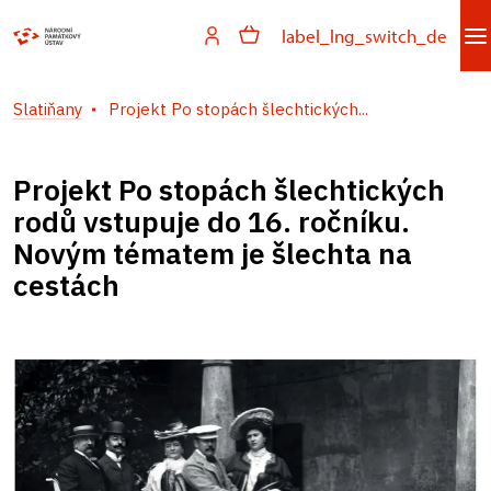
label_lng_switch_de
Slatiňany
Projekt Po stopách šlechtických...
Projekt Po stopách šlechtických
rodů vstupuje do 16. ročníku.
Novým tématem je šlechta na
cestách