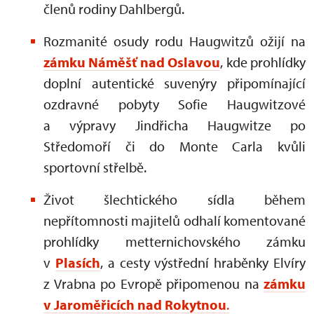
členů rodiny Dahlbergů.
Rozmanité osudy rodu Haugwitzů ožijí na
zámku Náměšť nad Oslavou
, kde prohlídky
doplní autentické suvenýry připomínající
ozdravné pobyty Sofie Haugwitzové
a výpravy Jindřicha Haugwitze po
Středomoří či do Monte Carla kvůli
sportovní střelbě.
Život šlechtického sídla během
nepřítomnosti majitelů odhalí komentované
prohlídky metternichovského zámku
v
Plasích
, a cesty výstřední hraběnky Elvíry
z Vrabna po Evropě připomenou na
zámku
v Jaroměřicích nad Rokytnou
.