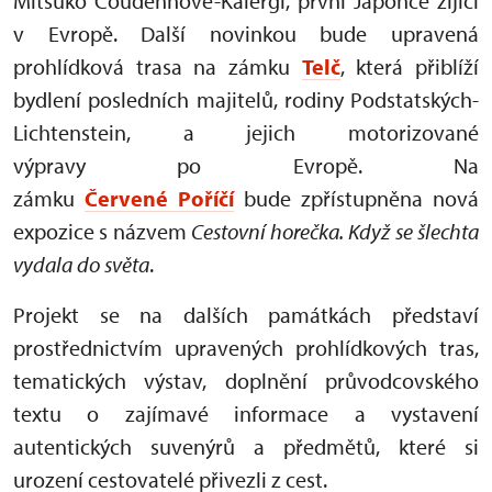
Mitsuko Coudenhove-Kalergi, první Japonce žijící
v Evropě. Další novinkou bude upravená
prohlídková trasa na zámku
Telč
, která přiblíží
bydlení posledních majitelů, rodiny Podstatských-
Lichtenstein, a jejich motorizované
výpravy po Evropě. Na
zámku
Červené Poříčí
bude zpřístupněna nová
expozice s názvem
Cestovní horečka. Když se šlechta
vydala do světa
.
Projekt se na dalších památkách představí
prostřednictvím upravených prohlídkových tras,
tematických výstav, doplnění průvodcovského
textu o zajímavé informace a vystavení
autentických suvenýrů a předmětů, které si
urození cestovatelé přivezli z cest.