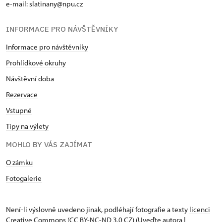
e-mail: slatinany@npu.cz
INFORMACE PRO NÁVŠTĚVNÍKY
Informace pro návštěvníky
Prohlídkové okruhy
Návštěvní doba
Rezervace
Vstupné
Tipy na výlety
MOHLO BY VÁS ZAJÍMAT
O zámku
Fotogalerie
Není-li výslovně uvedeno jinak, podléhají fotografie a texty
licenci
Creative Commons
(CC BY-NC-ND 3.0 CZ) (Uveďte autora |