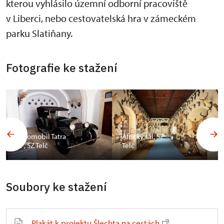
kterou vyhlásilo územní odborní pracoviště
v Liberci, nebo cestovatelská hra v zámeckém
parku Slatiňany.
Fotografie ke stažení
Automobil Tatra
Africký sál, SZ
17, SZ Telč
Telč
Soubory ke stažení
Plakát k projektu Šlechta na cestách