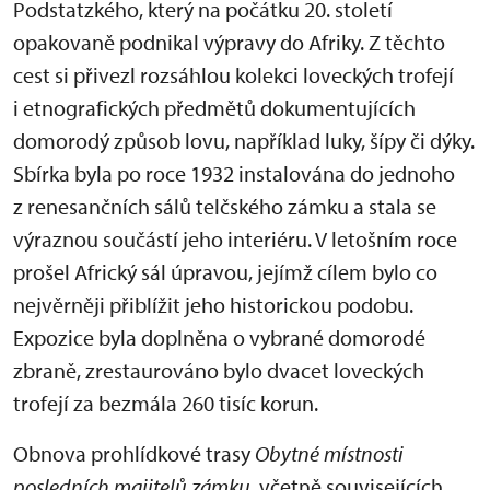
Podstatzkého, který na počátku 20. století
opakovaně podnikal výpravy do Afriky. Z těchto
cest si přivezl rozsáhlou kolekci loveckých trofejí
i etnografických předmětů dokumentujících
domorodý způsob lovu, například luky, šípy či dýky.
Sbírka byla po roce 1932 instalována do jednoho
z renesančních sálů telčského zámku a stala se
výraznou součástí jeho interiéru. V letošním roce
prošel Africký sál úpravou, jejímž cílem bylo co
nejvěrněji přiblížit jeho historickou podobu.
Expozice byla doplněna o vybrané domorodé
zbraně, zrestaurováno bylo dvacet loveckých
trofejí za bezmála 260 tisíc korun.
Obnova prohlídkové trasy
Obytné místnosti
posledních majitelů zámku
, včetně souvisejících