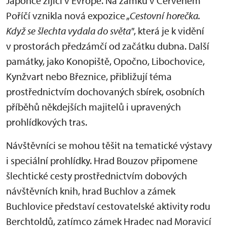
Japonce žijící v Evropě. Na zámku v Červeném
Poříčí vznikla nová expozice „
Cestovní horečka.
Když se šlechta vydala do světa"
, která je k vidění
v prostorách předzámčí od začátku dubna. Další
památky, jako Konopiště, Opočno, Libochovice,
Kynžvart nebo Březnice, přibližují téma
prostřednictvím dochovaných sbírek, osobních
příběhů někdejších majitelů i upravených
prohlídkových tras.
Návštěvníci se mohou těšit na tematické výstavy
i speciální prohlídky. Hrad Bouzov připomene
šlechtické cesty prostřednictvím dobových
návštěvních knih, hrad Buchlov a zámek
Buchlovice představí cestovatelské aktivity rodu
Berchtoldů, zatímco zámek Hradec nad Moravicí