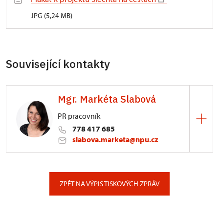
JPG (5,24 MB)
Související kontakty
Mgr. Markéta Slabová
PR pracovník
778 417 685
slabova.marketa@npu.cz
ÚPS v Českých Budějovicích
Pražská 773/93, České Budějovice
ZPĚT NA VÝPIS TISKOVÝCH ZPRÁV