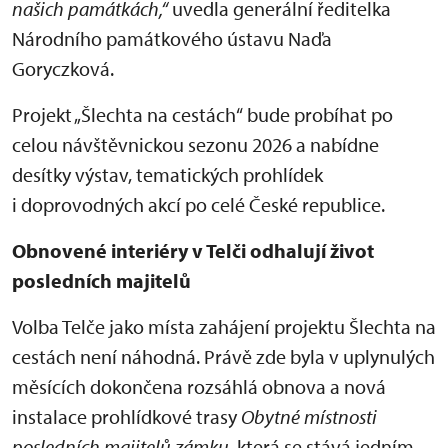
našich památkách,“
uvedla generální ředitelka
Národního památkového ústavu Naďa
Goryczková.
Projekt „Šlechta na cestách“ bude probíhat po
celou návštěvnickou sezonu 2026 a nabídne
desítky výstav, tematických prohlídek
i doprovodných akcí po celé České republice.
Obnovené interiéry v Telči odhalují život
posledních majitelů
Volba Telče jako místa zahájení projektu Šlechta na
cestách není náhodná. Právě zde byla v uplynulých
měsících dokončena rozsáhlá obnova a nová
instalace prohlídkové trasy
Obytné místnosti
posledních majitelů zámku
, která se stává jedním