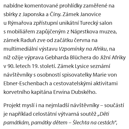
nabídne komentované prohlídky zaměřené na
sbírky z Japonska a Číny. Zámek Janovice
u Rýmařova zpřístupní unikátní Turecký salon
s mobiliářem zapůjčeným z Náprstkova muzea,
zámek Raduň zve od začátku června na
multimediální výstavu
Vzpomínky na Afrik
u
, na
níž ožije výprava Gebharda Blüchera do Jižní Afriky
v 90. letech 19. století. Zámek Lysice seznámí
návštěvníky s osobností spisovatelky Marie von
Ebner-Eschenbach a cestovatelskými aktivitami
korvetního kapitána Erwina Dubského.
Projekt myslí i na nejmladší návštěvníky – součástí
je například celostátní výtvarná soutěž
„Děti
památkám, památky dětem – Šlechta na cestách"
,