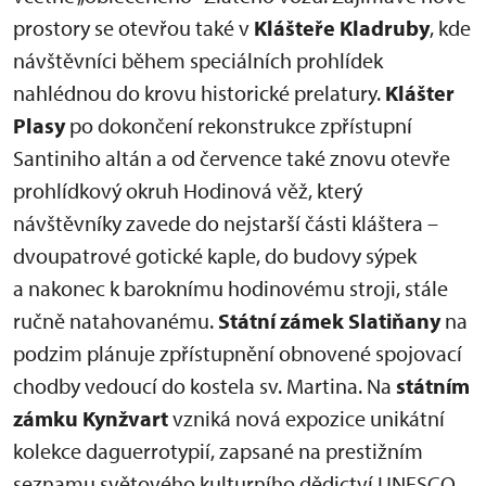
prostory se otevřou také v
Klášteře Kladruby
, kde
návštěvníci během speciálních prohlídek
nahlédnou do krovu historické prelatury.
Klášter
Plasy
po dokončení rekonstrukce zpřístupní
Santiniho altán a od července také znovu otevře
prohlídkový okruh Hodinová věž, který
návštěvníky zavede do nejstarší části kláštera –
dvoupatrové gotické kaple, do budovy sýpek
a nakonec k baroknímu hodinovému stroji, stále
ručně natahovanému.
Státní zámek Slatiňany
na
podzim plánuje zpřístupnění obnovené spojovací
chodby vedoucí do kostela sv. Martina. Na
státním
zámku Kynžvart
vzniká nová expozice unikátní
kolekce daguerrotypií, zapsané na prestižním
seznamu světového kulturního dědictví UNESCO