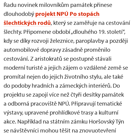
Řadu novinek milovníkům památek přinese
dlouhodobý
projekt NPÚ Po stopách
šlechtických rodů
, který se zaměřuje na cestování
šlechty. Připomene období „dlouhého 19. století“,
kdy se díky rozvoji železnice, paroplavby a později
automobilové dopravy zásadně proměnilo
cestování. Z aristokratů se postupně stávali
moderní turisté a jejich zájem o vzdálené země se
promítal nejen do jejich životního stylu, ale také
do podoby hradních a zámeckých interiérů. Do
projektu se zapojí více než čtyři desítky památek
a odborná pracoviště NPÚ. Připravují tematické
výstavy, upravené prohlídkové trasy a kulturní
akce. Například na státním zámku Horšovský Týn
se návštěvníci mohou těšit na znovuotevření