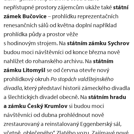
nepřístupné prostory zájemcům ukáže také
státní
zámek Bučovice
– prohlídku reprezentačních
renesančních sálů od května doplní například
prohlídka půdy a prostor věže
s hodinovým strojem. Na
státním zámku Sychrov
budou moci návštěvníci od konce března nově
nahlížet do rohanského archivu. Na
státním
zámku Litomyšl
se od června otevře nový
prohlídkový okruh
Po stopách valdštejnského
divadla
, který představí historii zámeckého divadla
a šlechtických divadel obecně. Na
státním hradu
a zámku Český Krumlov
si budou moci
návštěvníci od dubna prohlédnout nově
zrestaurovaný a reinstalovaný Eggenberský sál,
včetně „oblečeného“ Zlatého vozu. Zajímavé nové