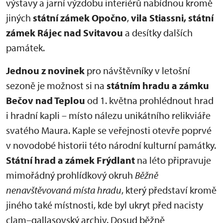
výstavy a jarní výzdobu interiérů nabídnou kromě
jiných
státní zámek Opočno
,
vila Stiassni, státní
zámek Rájec nad Svitavou
a desítky dalších
památek.
Jednou z novinek
pro návštěvníky v letošní
sezoně je možnost si na
státním hradu a zámku
Bečov nad Teplou
od 1. května prohlédnout hrad
i hradní kapli – místo nálezu unikátního relikviáře
svatého Maura. Kaple se veřejnosti otevře poprvé
v novodobé historii této národní kulturní památky.
Státní hrad a zámek Frýdlant
na léto připravuje
mimořádný prohlídkový okruh
Běžně
nenavštěvovaná místa hradu
, který představí kromě
jiného také místnosti, kde byl ukryt před nacisty
clam–gallasovský archiv. Dosud běžně