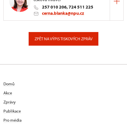
257 010 206, 724 511 225
cerna.blanka@npu.cz
Generální ředitelství NPÚ
Valdštejnské náměstí 162/3, Praha
ZPĚT NA VÝPIS TISKOVÝCH ZPRÁV
Domů
Akce
Zprávy
Publikace
Pro média