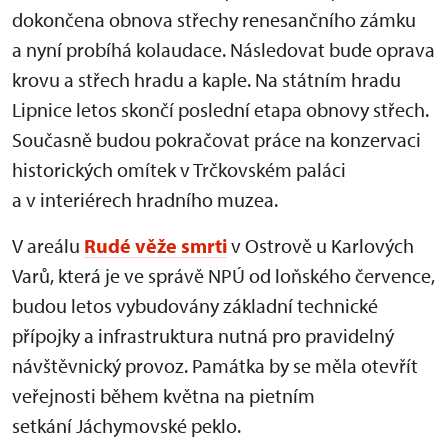
dokončena obnova střechy renesančního zámku
a nyní probíhá kolaudace. Následovat bude oprava
krovu a střech hradu a kaple. Na státním hradu
Lipnice letos skončí poslední etapa obnovy střech.
Současně budou pokračovat práce na konzervaci
historických omítek v Trčkovském paláci
a v interiérech hradního muzea.
V areálu
Rudé věže smrti
v Ostrově u Karlových
Varů, která je ve správě NPÚ od loňského července,
budou letos vybudovány základní technické
přípojky a infrastruktura nutná pro pravidelný
návštěvnický provoz. Památka by se měla otevřít
veřejnosti během května na pietním
setkání Jáchymovské peklo.