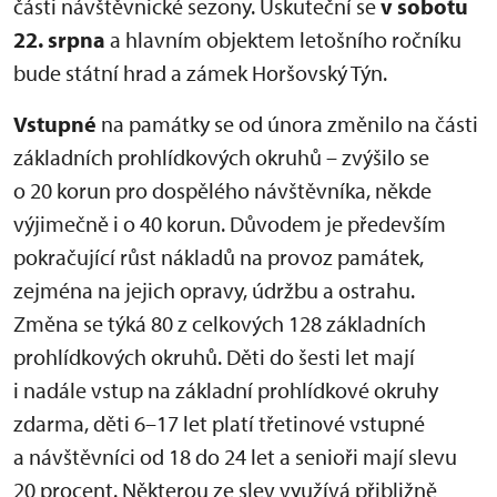
části návštěvnické sezony. Uskuteční se
v sobotu
22. srpna
a hlavním objektem letošního ročníku
bude státní hrad a zámek Horšovský Týn.
Vstupné
na památky se od února změnilo na části
základních prohlídkových okruhů – zvýšilo se
o 20 korun pro dospělého návštěvníka, někde
výjimečně i o 40 korun. Důvodem je především
pokračující růst nákladů na provoz památek,
zejména na jejich opravy, údržbu a ostrahu.
Změna se týká 80 z celkových 128 základních
prohlídkových okruhů. Děti do šesti let mají
i nadále vstup na základní prohlídkové okruhy
zdarma, děti 6–17 let platí třetinové vstupné
a návštěvníci od 18 do 24 let a senioři mají slevu
20 procent. Některou ze slev využívá přibližně