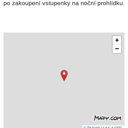
po zakoupení vstupenky na noční prohlídku.
+
−
© Seznam.cz a.s. a další