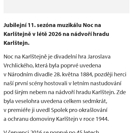
Jubilejní 11. sezóna muzikálu Noc na
Karlštejně v létě 2026 na nádvoří hradu
Karlštejn.
Noc na Karlštejně je divadelní hra Jaroslava
Vrchlického, která byla poprvé uvedena
v Národním divadle 28. května 1884, později herci
naší první scény hostovali v letním nastudování
pod širým nebem na nádvoří hradu Karlštejn. Zde
byla veselohra uvedena celkem sedmkrát,
v premiéře ji uvedl Spolek pro okrašlování
a ochranu domoviny Karlštejn v roce 1944.
V červenci 2016 se poprvé po 45 letech