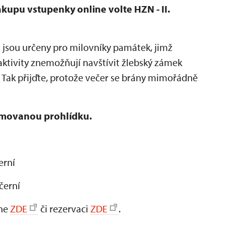
ákupu vstupenky online volte HZN - II.
n
jsou určeny pro milovníky památek, jimž
ktivity znemožňují navštívit žlebský zámek
 Tak přijďte, protože večer se brány mimořádně
ýmovanou prohlídku.
erní
ečerní
ine
ZDE
či rezervaci
ZDE
.