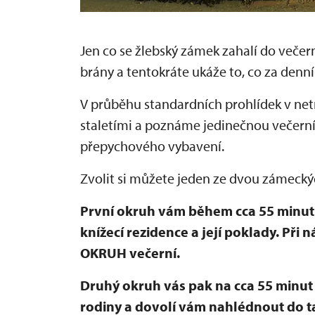
Jen co se žlebský zámek zahalí do večer
brány a tentokráte ukáže to, co za denn
V průběhu standardních prohlídek v net
staletími a poznáme jedinečnou večern
přepychového vybavení.
Zvolit si můžete jeden ze dvou zámecký
První okruh vám během cca 55 minut
knížecí rezidence a její poklady. Při 
OKRUH večerní.
Druhý okruh vás pak na cca 55 minu
rodiny a dovolí vám nahlédnout do 