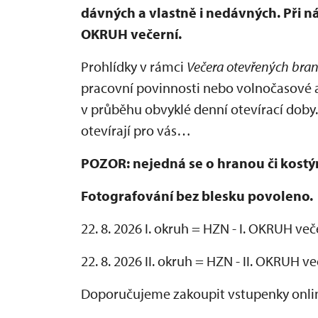
dávných a vlastně i nedávných. Při n
OKRUH večerní.
Prohlídky v rámci
Večera otevřených bra
pracovní povinnosti nebo volnočasové a
v průběhu obvyklé denní otevírací doby.
otevírají pro vás…
POZOR: nejedná se o hranou či kost
Fotografování bez blesku povoleno.
22. 8. 2026 I. okruh = HZN - I. OKRUH več
22. 8. 2026 II. okruh = HZN - II. OKRUH v
Doporučujeme zakoupit vstupenky onl