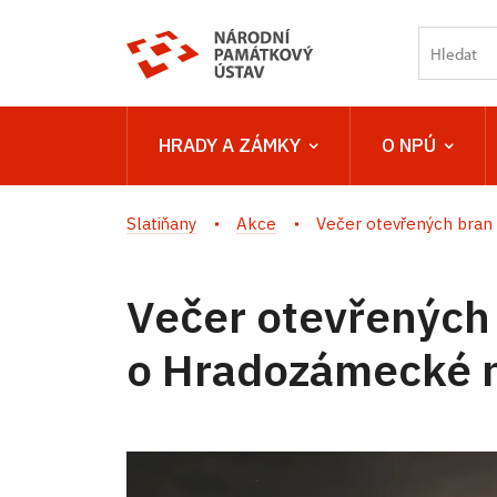
HRADY A ZÁMKY
O NPÚ
Slatiňany
Akce
Večer otevřených bran 
Večer otevřených
o Hradozámecké 