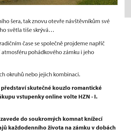
ního šera, tak znovu otevře návštěvníkům své
ího světla tiše skrývá…
radičním čase se společně projdeme napříč
í atmosféru pohádkového zámku i jeho
ch okruhů nebo jejich kombinaci.
 představí skutečné kouzlo romantické
nákupu vstupenky online volte HZN - I.
t zavede do soukromých komnat knížecí
tajů každodenního života na zámku v dobách