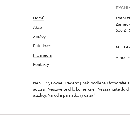
RYCHL
Domů
státní 
Zámeck
Akce
538 21 
Zprávy
Publikace
tel.: +
Pro média
e-mail:
Kontakty
Není-li výslovně uvedeno jinak, podléhají fotografie a
autora | Neužívejte dílo komerčně | Nezasahujte do dí
a „zdroj: Národní památkový ústav“