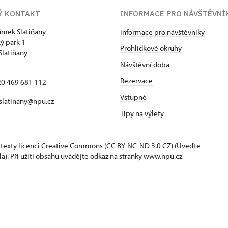
Ý KONTAKT
INFORMACE PRO NÁVŠTĚVNÍ
zámek Slatiňany
Informace pro návštěvníky
ý park 1
Prohlídkové okruhy
Slatiňany
Návštěvní doba
Rezervace
420 469 681 112
Vstupné
 slatinany@npu.cz
Tipy na výlety
 texty
licenci Creative Commons
(CC BY-NC-ND 3.0 CZ) (Uveďte
la). Při užití obsahu uvádějte odkaz na stránky www.npu.cz