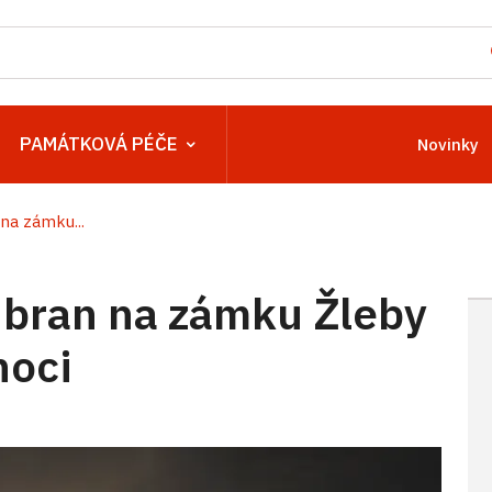
PAMÁTKOVÁ PÉČE
Novinky
na zámku...
 bran na zámku Žleby
noci