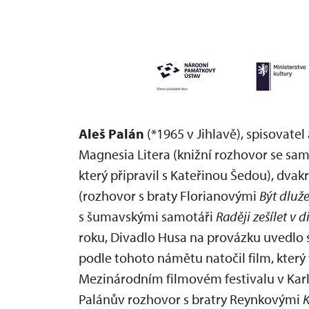
Aleš Palán
(*1965 v Jihlavě), spisovatel
Magnesia Litera (knižní rozhovor se sa
který připravil s Kateřinou Šedou), dva
(rozhovor s braty Florianovými
Být dluže
s šumavskými samotáři
Raději zešílet v 
roku, Divadlo Husa na provázku uvedlo 
podle tohoto námětu natočil film, který 
Mezinárodním filmovém festivalu v Kar
Palánův rozhovor s bratry Reynkovými