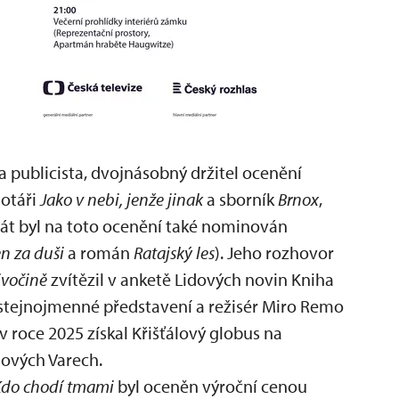
 a publicista, dvojnásobný držitel ocenění
motáři
Jako v nebi, jenže jinak
a sborník
Brnox
,
krát byl na toto ocenění také nominován
n za duši
a román
Ratajský les
). Jeho rozhovor
divočině
zvítězil v anketě Lidových novin Kniha
stejnojmenné představení a režisér Miro Remo
v roce 2025 získal Křišťálový globus na
lových Varech.
Kdo chodí tmami
byl oceněn výroční cenou