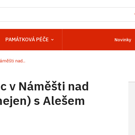
PAMÁTKOVÁ PÉČE
Novinky
měšti nad...
c v Náměšti nad
nejen) s Alešem