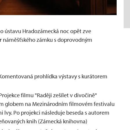
ho ústavu Hradozámecká noc opět zve
stor náměšťského zámku s doprovodným
Komentovaná prohlídka výstavy s kurátorem
Projekce filmu "Raději zešílet v divočině"
ým globem na Mezinárodním filmovém festivalu
i lvy. Po projekci následuje beseda s autorem
eňovaných knih (Zámecká knihovna)