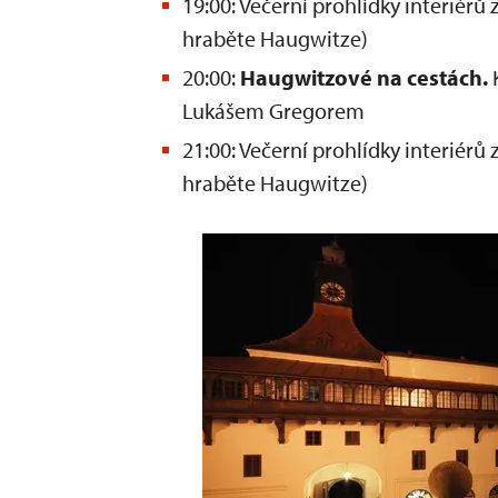
19:00: Večerní prohlídky interiér
hraběte Haugwitze)
20:00:
Haugwitzové na cestách.
Lukášem Gregorem
21:00: Večerní prohlídky interiér
hraběte Haugwitze)