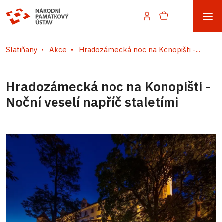
Slatiňany
Akce
Hradozámecká noc na Konopišti -...
Hradozámecká noc na Konopišti -
Noční veselí napříč staletími