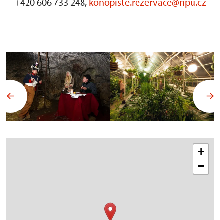
+420 606 733 248,
konopiste.rezervace@npu.cz
+
−