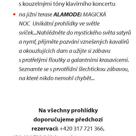
s kouzelnými tóny klavírního koncertu
na jižní terase
ALAMODE:
MAGICKÁ
NOC Unikátní prohlídky ve světle
svíček...Nahlédněte do mystického světa satyrů
a nymf, přijměte pozvání vznešených kavalírů
a okouzlujících dam a užijte si zábavu
s protřelými floutky a galantními krasavicemi.
Seznamte se s prvotřídní šlechtickou zábavou,
na které nikdo nemohl chybět...
Na všechny prohlídky
doporučujeme předchozí
rezervaci:
+420 317 721 366,