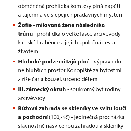
obměněná prohlídka komtesy plná napětí
a tajemna ve šlépějích pradávných mystérií
Žofie - milovaná žena následníka
trůnu
- prohlídka o velké lásce arcivévody
k české hraběnce a jejich společná cesta
životem.
Hluboké podzemí tajů plné
- výprava do
nejhlubších prostor Konopiště za bytostmi
z říše čar a kouzel, určeno dětem
III. zámecký okruh
- soukromý byt rodiny
arcivévody
Růžová zahrada se skleníky ve svitu loučí
a pochodní
(100,-Kč) - jedinečná procházka
slavnostně nasvícenou zahradou a skleníky