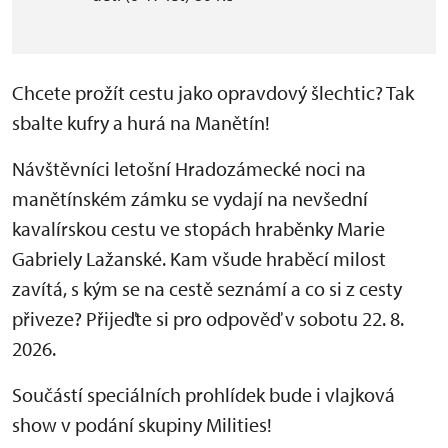
Chcete prožít cestu jako opravdový šlechtic? Tak
sbalte kufry a hurá na Manětín!
Návštěvníci letošní Hradozámecké noci na
manětínském zámku se vydají na nevšední
kavalírskou cestu ve stopách hraběnky Marie
Gabriely Lažanské. Kam všude hraběcí milost
zavítá, s kým se na cestě seznámí a co si z cesty
přiveze? Přijeďte si pro odpověď v sobotu 22. 8.
2026.
Součástí speciálních prohlídek bude i vlajková
show v podání skupiny Milities!