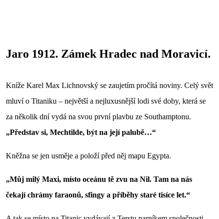
Jaro 1912. Zámek Hradec nad Moravicí.
Kníže Karel Max Lichnovský se zaujetím pročítá noviny. Celý svět
mluví o Titaniku – největší a nejluxusnější lodi své doby, která se
za několik dní vydá na svou první plavbu ze Southamptonu.
„Představ si, Mechtilde, být na její palubě…“
Kněžna se jen usměje a položí před něj mapu Egypta.
„Můj milý Maxi, místo oceánu tě zvu na Nil. Tam na nás
čekají chrámy faraonů, sfingy a příběhy staré tisíce let.“
A tak se místo na Titanic vydávají z Terstu parníkem společnosti