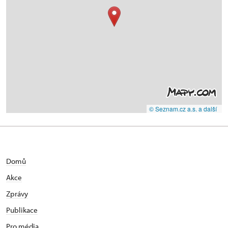
© Seznam.cz a.s. a další
Domů
Akce
Zprávy
Publikace
Pro média