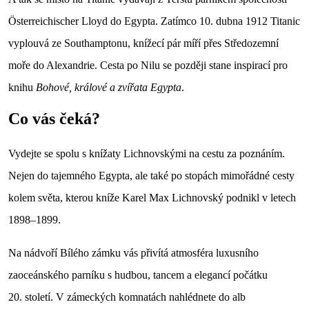
Österreichischer Lloyd do Egypta. Zatímco 10. dubna 1912 Titanic
vyplouvá ze Southamptonu, knížecí pár míří přes Středozemní
moře do Alexandrie. Cesta po Nilu se později stane inspirací pro
knihu
Bohové, králové a zvířata Egypta
.
Co vás čeká?
Vydejte se spolu s knížaty Lichnovskými na cestu za poznáním.
Nejen do tajemného Egypta, ale také po stopách mimořádné cesty
kolem světa, kterou kníže Karel Max Lichnovský podnikl v letech
1898–1899.
Na nádvoří Bílého zámku vás přivítá atmosféra luxusního
zaoceánského parníku s hudbou, tancem a elegancí počátku
20. století. V zámeckých komnatách nahlédnete do alb