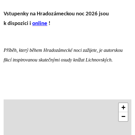
Vstupenky na Hradozámeckou noc 2026 jsou
k dispozici i
online
!
Příběh, který během Hradozámecké noci zažijete, je autorskou
fikcí inspirovanou skutečnými osudy knížat Lichnovských.
+
−