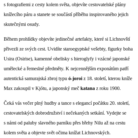
s fotografiemi z cesty kolem světa, objevíte cestovatelské plány
knížecího páru a stanete se součástí příběhu inspirovaného jejich
skutečnými osudy.
Během prohlídky objevíte jedinečné artefakty, které si Lichnovští
přivezli ze svých cest. Uvidíte staroegyptské vešebty, figurky boha
Usira (Osirise), kamenné obelisky s hieroglyfy i vzácné japonské
umělecké a řemeslné předměty. K nejcennějším exponátům patří
autentická samurajská zbroj typu
ó-joroi
z 18. století, kterou kníže
Max zakoupil v Kjótu, a japonský meč
katana
z roku 1900.
Čeká vás večer plný hudby a tance s elegancí počátku 20. století,
cestovatelských dobrodružství i nečekaných setkání. Vydejte se
s námi od paluby slavného parníku přes břehy Nilu až na cestu
kolem světa a objevte svět očima knížat Lichnovských.