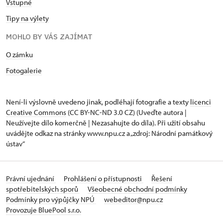
Vstupné
Tipy na výlety
MOHLO BY VÁS ZAJÍMAT
O zámku
Fotogalerie
Není-li výslovně uvedeno jinak, podléhají fotografie a texty
licenci
Creative Commons
(CC BY-NC-ND 3.0 CZ) (Uveďte autora |
Neužívejte dílo komerčně | Nezasahujte do díla). Při užití obsahu
uvádějte odkaz na stránky www.npu.cz a „zdroj: Národní památkový
ústav“
Právní ujednání
Prohlášení o přístupnosti
Řešení
spotřebitelských sporů
Všeobecné obchodní podmínky
Podmínky pro výpůjčky NPÚ
webeditor@npu.cz
Provozuje BluePool s.r.o.