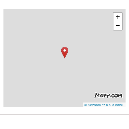
+
−
© Seznam.cz a.s. a další