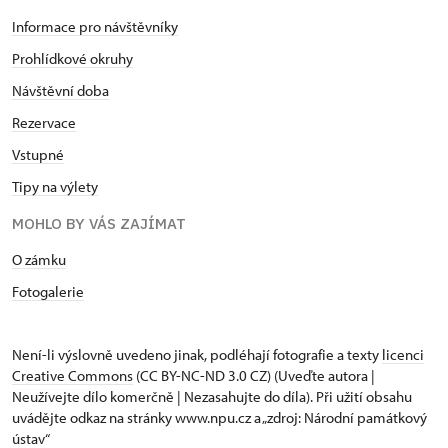
Informace pro návštěvníky
Prohlídkové okruhy
Návštěvní doba
Rezervace
Vstupné
Tipy na výlety
MOHLO BY VÁS ZAJÍMAT
O zámku
Fotogalerie
Není-li výslovně uvedeno jinak, podléhají fotografie a texty
licenci
Creative Commons
(CC BY-NC-ND 3.0 CZ) (Uveďte autora |
Neužívejte dílo komerčně | Nezasahujte do díla). Při užití obsahu
uvádějte odkaz na stránky www.npu.cz a „zdroj: Národní památkový
ústav“