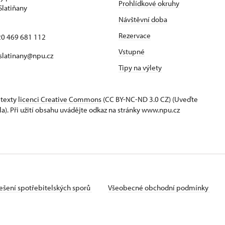
Prohlídkové okruhy
Slatiňany
Návštěvní doba
Rezervace
420 469 681 112
Vstupné
 slatinany@npu.cz
Tipy na výlety
 texty
licenci Creative Commons
(CC BY-NC-ND 3.0 CZ) (Uveďte
la). Při užití obsahu uvádějte odkaz na stránky www.npu.cz
ešení spotřebitelských sporů
Všeobecné obchodní podmínky