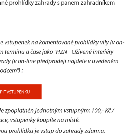
vané prohlídky zahrady s panem zahradníkem
 vstupenek na komentované prohlídky vily (v on-
 termínu a čase jako "HZN - Oživené interiéry
hrady
(v on-line předprodeji najdete v uvedeném
ůvodcem")
:
PIT VSTUPENKU
 je zpoplatněn jednotným vstupným: 100,- Kč /
ace, vstupenky koupíte na místě.
ou prohlídku je vstup do zahrady zdarma.