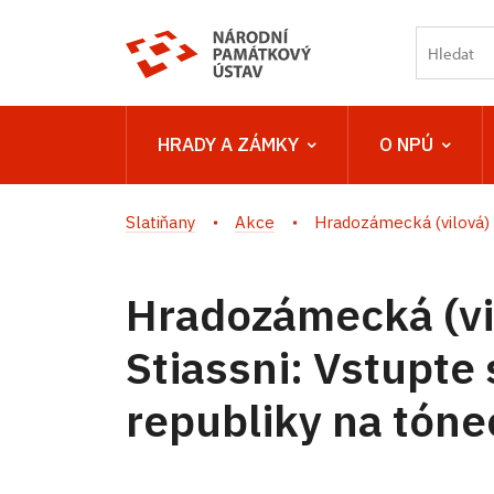
HRADY A ZÁMKY
O NPÚ
Slatiňany
Akce
Hradozámecká (vilová) n
Hradozámecká (vil
Stiassni: Vstupte 
republiky na tóne