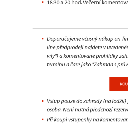
18:30 a 20 hod. Večerní komento
Doporučujeme včasný nákup on-line
line předprodeji najdete v uvedeném
vily") a komentované prohlídky za
termínu a čase jako "Zahrada s pr
KOU
Vstup pouze do zahrady (na lodžii)
osoba. Není nutná předchozí rezerv
Při koupi vstupenky na komentovan