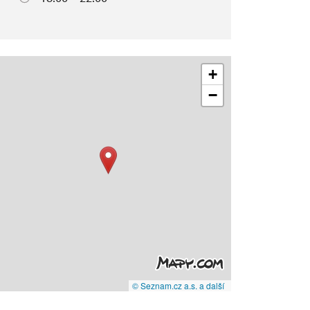
+
−
© Seznam.cz a.s. a další