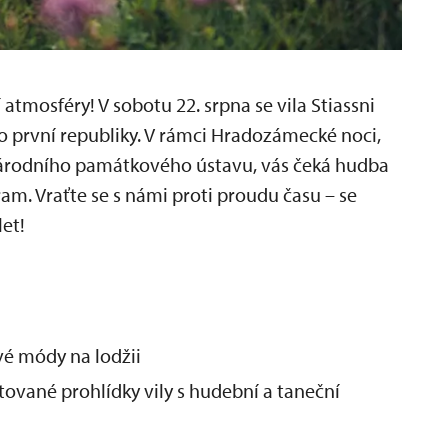
í atmosféry! V sobotu 22. srpna se vila Stiassni
o první republiky. V rámci Hradozámecké noci,
Národního památkového ústavu, vás čeká hudba
am. Vraťte se s námi proti proudu času – se
et!
vé módy na lodžii
tované prohlídky vily s hudební a taneční