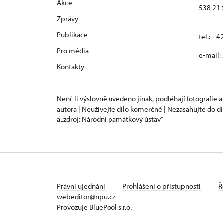
Akce
538 21 
Zprávy
Publikace
tel.: +
Pro média
e-mail:
Kontakty
Není-li výslovně uvedeno jinak, podléhají fotografie a
autora | Neužívejte dílo komerčně | Nezasahujte do dí
a „zdroj: Národní památkový ústav“
Právní ujednání
Prohlášení o přístupnosti
Ř
webeditor@npu.cz
Provozuje BluePool s.r.o.