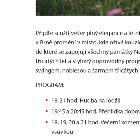
Přijďte si užít večer plný elegance a letn
v Brně promění v místo, kde ožívá kouzl
do které se zapojují všechny památky 
třicátých let a stylový doprovodný progr
swingem, noblesou a šarmem třicátých l
PROGRAM:
18-21 hod. Hudba na lodžii
19:45 a 20:45 hod. Přehlídka dobo
18, 19, 20 a 21 hod. Večerní komen
vsuvkou