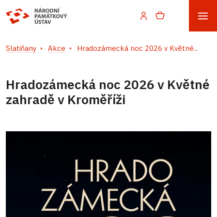
Slatiňany
Akce
Hradozámecká noc 2026 v Květné...
Hradozámecká noc 2026 v Květné
zahradě v Kroměříži