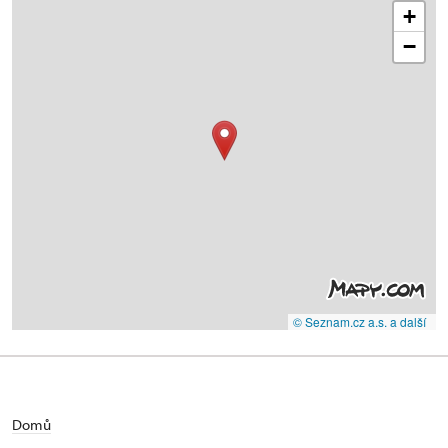
+
−
© Seznam.cz a.s. a další
Domů