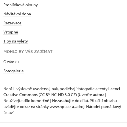
Prohlídkové okruhy
Návštěvní doba
Rezervace
Vstupné
Tipy na výlety
MOHLO BY VÁS ZAJÍMAT
O zámku
Fotogalerie
Není-li výslovně uvedeno jinak, podléhají fotografie a texty
licenci
Creative Commons
(CC BY-NC-ND 3.0 CZ) (Uveďte autora |
Neužívejte dílo komerčně | Nezasahujte do díla). Při užití obsahu
uvádějte odkaz na stránky www.npu.cz a „zdroj: Národní památkový
ústav“