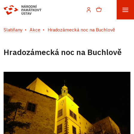
Slatiňany
Akce
Hradozámecká noc na Buchlově
Hradozámecká noc na Buchlově