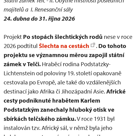
Státní zámek Telč - II. Obytné místnosti posledních
majitelů a I. Renesanční sály
24. dubna do 31. října 2026
Projekt
Po stopách šlechtických rodů
nese v roce
2026 podtitul
Šlechta na cestách
.
Do tohoto
projektu se významnou měrou zapojil státní
zámek v Telči.
Hraběcí rodina Podstatzky-
Lichtenstein od poloviny 19. století opakovaně
cestovala po Evropě, ale také do vzdálenějších
destinací jako Afrika či Jihozápadní Asie.
Africké
cesty podniknuté hrabětem Karlem
Podstatzkým zanechaly hluboký otisk ve
sbírkách telčského zámku.
V roce 1931 byl
instalován tzv. Africký sál, v němž byla jeho