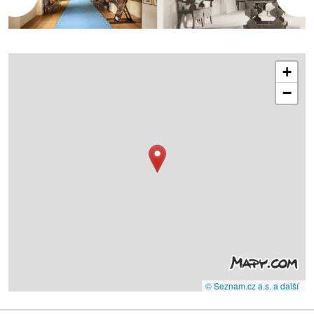
+
−
© Seznam.cz a.s. a další