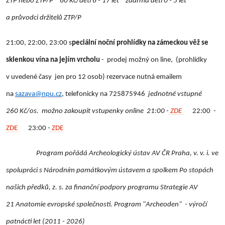
ZTP nebo ZTP/P * 60 Kč/děti 6 - 17 let * zdarma děti 0 - 5 let
a průvodci držitelů ZTP/P
21:00, 22:00, 23:00 s
peciální noční prohlídky na zámeckou věž se
sklenkou vína na jejím vrcholu
- prodej možný on line, (prohlídky
v uvedené časy jen pro 12 osob)
rezervace nutná emailem
na
sazava@npu.cz
, telefonicky na 725875946
jednotné vstupné
260 Kč/os. možno zakoupit vstupenky online 21:00 -
ZDE
22:00 -
ZDE
23:00 -
ZDE
Program pořádá Archeologický ústav AV ČR Praha, v. v. i. ve
spolupráci s Národním památkovým ústavem a spolkem Po stopách
našich předků, z. s. za finanční podpory programu Strategie AV
21 Anatomie evropské společnosti. Program "Archeoden" - výročí
patnácti let (2011 - 2026)