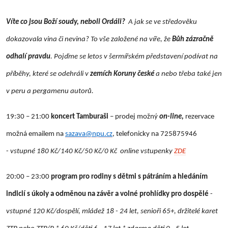
Víte co jsou Boží soudy, neboli Ordáli?
A jak se ve středověku
dokazovala vina či nevina? To vše založené na víře, že
Bůh zázračně
odhalí pravdu
. Pojďme se letos v šermířském představení podívat na
příběhy, které se odehráli v
zemích Koruny české
a nebo třeba také jen
v peru a pergamenu autorů.
19:30 – 21:00
koncert Tamburaši
– prodej možný
on-line,
rezervace
možná emailem na
sazava@npu.cz
, telefonicky na 725875946
-
vstupné 180 Kč/140 Kč/50 Kč/0 Kč online vstupenky
ZDE
20:00 – 23:00
program pro rodiny s dětmi s pátráním a hledáním
indicií s úkoly a odměnou na závěr a volné prohlídky pro dospělé
-
vstupné 120 Kč/dospělí, mládež 18 - 24 let, senioři 65+, držitelé karet