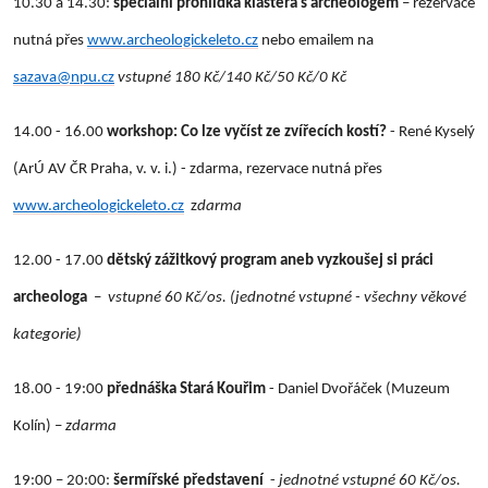
10.30 a 14.30:
speciální prohlídka kláštera s archeologem
– rezervace
nutná přes
www.archeologickeleto.cz
nebo emailem na
sazava@npu.cz
vstupné 1
80 Kč/140 Kč/50 Kč/0 Kč
14.00 - 16.00
workshop: Co lze vyčíst ze zvířecích kostí?
- René Kyselý
(ArÚ AV ČR Praha, v. v. i.) - zdarma, rezervace nutná přes
www.archeologickeleto.cz
z
darma
12.00 - 17.00
dětský zážitkový program aneb vyzkoušej si práci
archeologa
–
vstupné 60 Kč/os. (jednotné vstupné - všechny věkové
kategorie)
18.00 - 19:00
přednáška Stará Kouřim
- Daniel Dvořáček (Muzeum
Kolín) –
zdarma
19:00 – 20:00:
šermířské představení
-
jednotné vstupné
60 Kč/os.