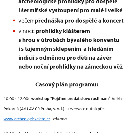
archeologické prohlídky pro dospělé
i šermířské vystoupení pro malé i velké
večer
: přednáška pro dospělé a koncert
v noci:
prohlídky klášterem
s hrou v útrobách bývalého konventu
i s tajemným sklepením a hledáním
indicií s odměnou pro děti na závěr
nebo noční prohlídky na zámeckou věž
Časový plán programu:
10.00 - 12.00:
workshop
“
Pojďme předat slovo rostlinám”
Adéla
Pokorná (ArÚ AV ČR Praha, v. v. i.) – rezervace nutná přes
www.archeologickeleto.cz
zdarma