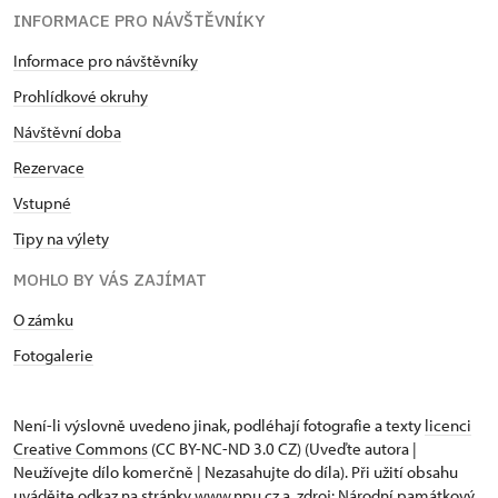
INFORMACE PRO NÁVŠTĚVNÍKY
Informace pro návštěvníky
Prohlídkové okruhy
Návštěvní doba
Rezervace
Vstupné
Tipy na výlety
MOHLO BY VÁS ZAJÍMAT
O zámku
Fotogalerie
Není-li výslovně uvedeno jinak, podléhají fotografie a texty
licenci
Creative Commons
(CC BY-NC-ND 3.0 CZ) (Uveďte autora |
Neužívejte dílo komerčně | Nezasahujte do díla). Při užití obsahu
uvádějte odkaz na stránky www.npu.cz a „zdroj: Národní památkový