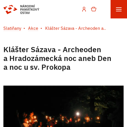
Slatiňany
Akce
Klášter Sázava - Archeoden a...
Klášter Sázava - Archeoden
a Hradozámecká noc aneb Den
a noc u sv. Prokopa