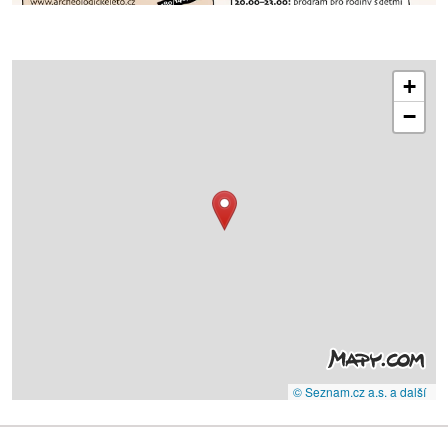
+
−
© Seznam.cz a.s. a další