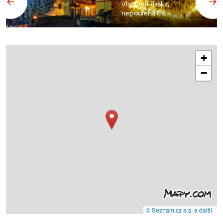
Vlastimil Raška,
nepodléhá CC
+
−
© Seznam.cz a.s. a další