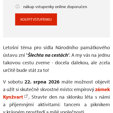
nákup vstupenky online doporučen
KOUPIT VSTUPENKU
Letošní téma pro sídla Národního památkového
ústavu zní "
Šlechta na cestách
". A my vás na jednu
takovou cestu zveme - docela dalekou, ale zcela
určitě bude stát za to!
V sobotu
22. srpna 2026
máte možnost objevit
a užít si skutečně skvostné místo: empírový
zámek
Kynžvart
. Stravte den na sklonku léta s námi
a příjemnými aktivitami: tancem a piknikem
v krásném prostředí a milé společnosti.