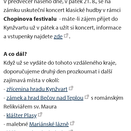
V předvečer našeho dne, v pátek 21. 8., se na
zámku uskuteční koncert klasické hudby v rámci
Chopinova festivalu
- máte-li zájem přijet do
Kynžvartu už v pátek a užít si koncert, informace
a vstupenky najdete
zde
.
A co dál?
Když už se vydáte do tohoto vzdáleného kraje,
doporučujeme druhý den prozkoumat i další
zajímavá místa v okolí:
-
zřícenina hradu Kynžvart
-
zámek a hrad Bečov nad Teplou
s románským
Relikviářem sv. Maura
-
klášter Plasy
- malebné
Mariánské lázně