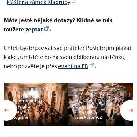
-
klášter a zámek Kladruby
Máte ještě nějaké dotazy? Klidně se nás
můžete
zeptat
.
Chtěli byste pozvat své přátele? Pošlete jim plakát
k akci, umístěte ho na svou oblíbenou nástěnku,
nebo pozvěte je přes
event na FB
.
JaneAustenCZ
Ilustrační
Copyright:
fotografie
Ilustrační
Copyright:
fotografie
JaneAustenCZ