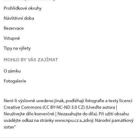
Prohlídkové okruhy
Návštěvní doba
Rezervace
Vstupné
Tipy na výlety
MOHLO BY VÁS ZAJÍMAT
O zámku
Fotogalerie
Není-li výslovně uvedeno jinak, podléhají fotografie a texty
licenci
Creative Commons
(CC BY-NC-ND 3.0 CZ) (Uveďte autora |
Neužívejte dílo komerčně | Nezasahujte do díla). Při užití obsahu
uvádějte odkaz na stránky www.npu.cz a „zdroj: Národní památkový
ústav“