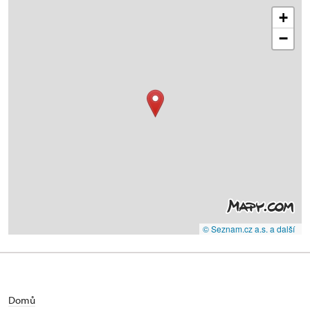
+
−
© Seznam.cz a.s. a další
Domů