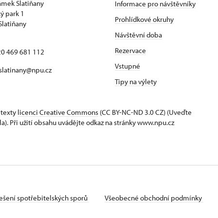
zámek Slatiňany
Informace pro návštěvníky
ý park 1
Prohlídkové okruhy
Slatiňany
Návštěvní doba
Rezervace
420 469 681 112
Vstupné
 slatinany@npu.cz
Tipy na výlety
 texty
licenci Creative Commons
(CC BY-NC-ND 3.0 CZ) (Uveďte
la). Při užití obsahu uvádějte odkaz na stránky www.npu.cz
ešení spotřebitelských sporů
Všeobecné obchodní podmínky