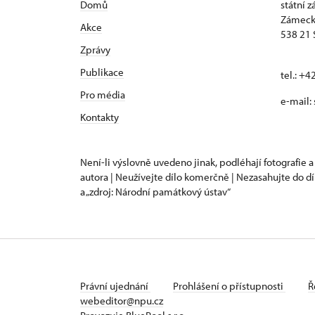
Domů
státní 
Zámeck
Akce
538 21 
Zprávy
Publikace
tel.: +
Pro média
e-mail:
Kontakty
Není-li výslovně uvedeno jinak, podléhají fotografie a
autora | Neužívejte dílo komerčně | Nezasahujte do dí
a „zdroj: Národní památkový ústav“
Právní ujednání
Prohlášení o přístupnosti
Ř
webeditor@npu.cz