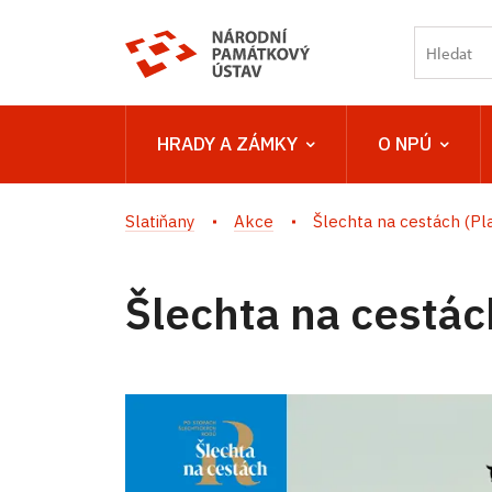
HRADY A ZÁMKY
O NPÚ
Slatiňany
Akce
Šlechta na cestách (Pl
Šlechta na cestác