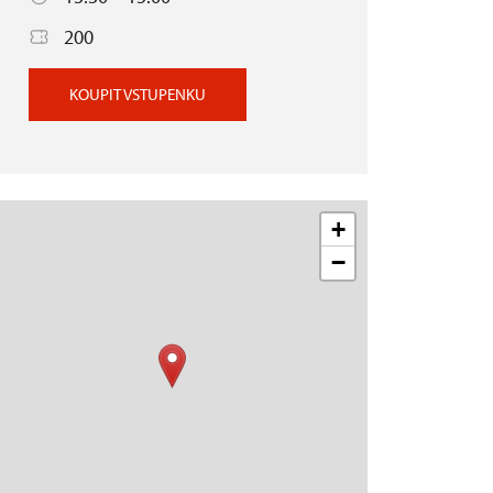
200
KOUPIT VSTUPENKU
+
−