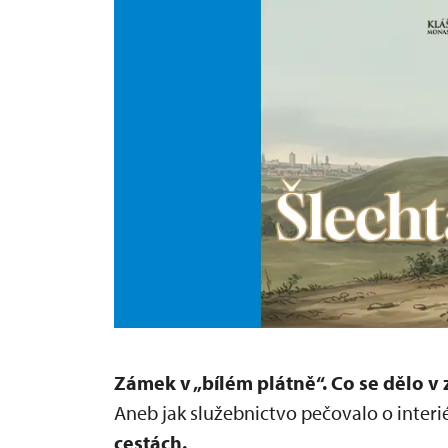
Zámek v „bílém plátně“.
Co se dělo v
Aneb jak služebnictvo pečovalo o interié
cestách.