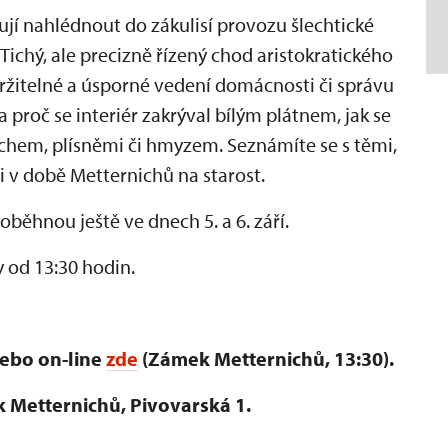
jí nahlédnout do zákulisí provozu šlechtické
Tichý, ale precizně řízený chod aristokratického
udržitelné a úsporné vedení domácnosti či správu
 proč se interiér zakrýval bílým plátnem, jak se
rachem, plísněmi či hmyzem. Seznámíte se s těmi,
i v době Metternichů na starost.
ěhnou ještě ve dnech 5. a 6. září.
 od 13:30 hodin.
nebo on-line
zde
(Zámek Metternichů, 13:30).
 Metternichů, Pivovarská 1.