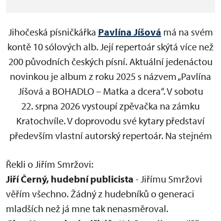
Jihočeská písničkářka
Pavlína Jíšová
má na svém
kontě 10 sólových alb. Její repertoár skýtá více než
200 původních českých písní. Aktuální jedenáctou
novinkou je album z roku 2025 s názvem „Pavlína
Jíšová a BOHADLO – Matka a dcera“. V sobotu
22. srpna 2026 vystoupí zpěvačka na zámku
Kratochvíle. V doprovodu své kytary představí
především vlastní autorský repertoár. Na stejném
pódiu se potká s písničkářem Jiřím Smržem, který
Řekli o Jiřím Smržovi:
je dvojnásobným držitelem ocenění Anděl
Jiří Černý, hudební publicista
- Jiřímu Smržovi
v kategorii folk. Písničkářský dvojkoncert vyvážený
věřím všechno. Žádný z hudebníků o generaci
mužskou a ženskou energií jistě přinese i společné
mladších než já mne tak nenasměroval.
muzicírování. Jiří Smrž totiž v minulosti věnoval