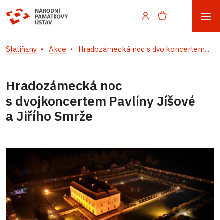
Slatiňany
Akce
Hradozámecká noc s dvojkoncertem...
Hradozámecká noc
s dvojkoncertem Pavlíny Jíšové
a Jiřího Smrže