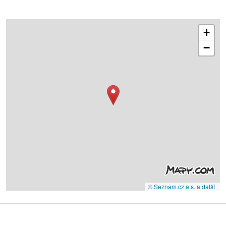
+
−
© Seznam.cz a.s. a další