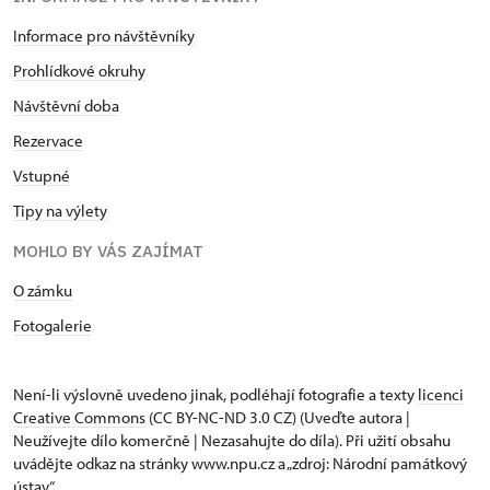
Informace pro návštěvníky
Prohlídkové okruhy
Návštěvní doba
Rezervace
Vstupné
Tipy na výlety
MOHLO BY VÁS ZAJÍMAT
O zámku
Fotogalerie
Není-li výslovně uvedeno jinak, podléhají fotografie a texty
licenci
Creative Commons
(CC BY-NC-ND 3.0 CZ) (Uveďte autora |
Neužívejte dílo komerčně | Nezasahujte do díla). Při užití obsahu
uvádějte odkaz na stránky www.npu.cz a „zdroj: Národní památkový
ústav“