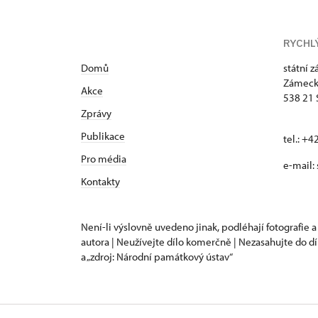
RYCHL
Domů
státní 
Zámeck
Akce
538 21 
Zprávy
Publikace
tel.: +
Pro média
e-mail:
Kontakty
Není-li výslovně uvedeno jinak, podléhají fotografie a
autora | Neužívejte dílo komerčně | Nezasahujte do dí
a „zdroj: Národní památkový ústav“