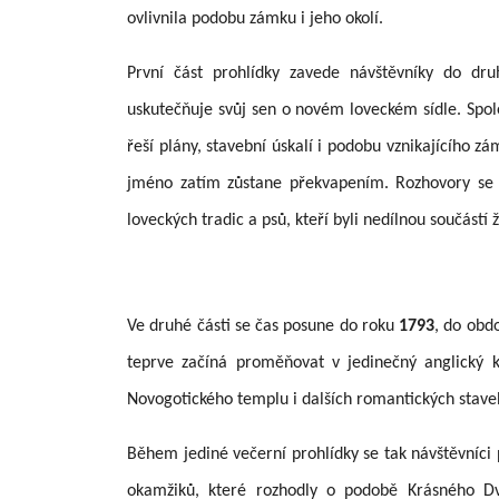
ovlivnila podobu zámku i jeho okolí.
První část prohlídky zavede návštěvníky do dru
uskutečňuje svůj sen o novém loveckém sídle. Sp
řeší plány, stavební úskalí i podobu vznikajícího 
jméno zatím zůstane překvapením. Rozhovory se b
loveckých tradic a psů, kteří byli nedílnou součástí ž
Ve druhé části se čas posune do roku
1793
, do obd
teprve začíná proměňovat v jedinečný anglický k
Novogotického templu i dalších romantických stave
Během jediné večerní prohlídky se tak návštěvníci
okamžiků, které rozhodly o podobě Krásného D