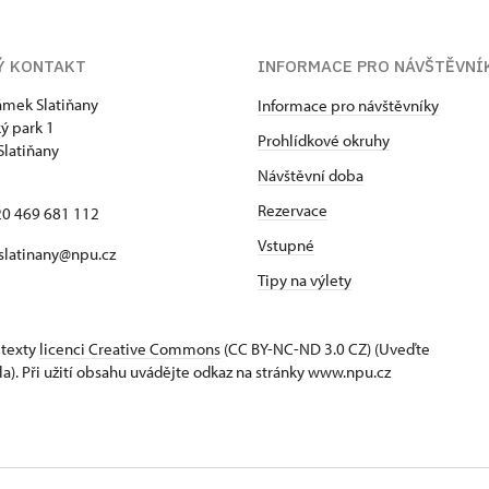
Ý KONTAKT
INFORMACE PRO NÁVŠTĚVNÍ
zámek Slatiňany
Informace pro návštěvníky
ý park 1
Prohlídkové okruhy
Slatiňany
Návštěvní doba
Rezervace
420 469 681 112
Vstupné
 slatinany@npu.cz
Tipy na výlety
 texty
licenci Creative Commons
(CC BY-NC-ND 3.0 CZ) (Uveďte
la). Při užití obsahu uvádějte odkaz na stránky www.npu.cz