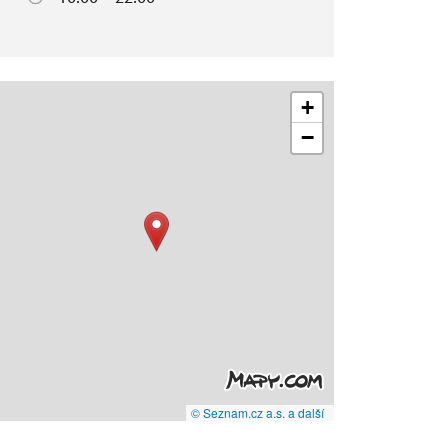
+
−
© Seznam.cz a.s. a další