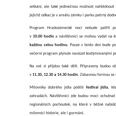
setkání, ale také jedinečnou možnost nahlédnout 
jejichž odkaz je v areálu zámku i parku patrný dodn
Program Hradozámecké noci nebude patřit po
v
10.00 hodin
a návštěvníci se mohou vydat na kl
každou celou hodinu
. Pouze v tento den bude po
večerní program plynule navázat kostýmovanými p
Na své si přijdou také děti. Připraveny budou o
v
11.30, 12.30 a 14.30 hodin
. Zábavnou formou se m
Milovníky dobrého jídla potěší
festival jídla
, kt
zahradách. Návštěvníci zde budou moci ochutnat š
regionálních pochoutek, na které v běžné nabídc
milovníci historie, ale i gurmáni.