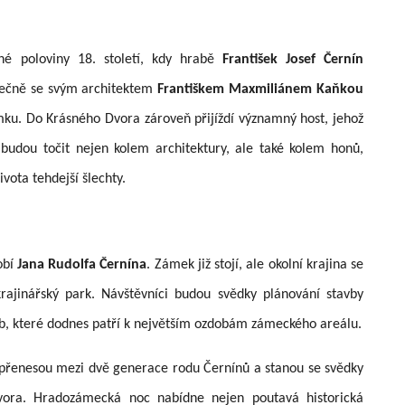
hé poloviny 18. století, kdy hrabě
František Josef Černín
olečně se svým architektem
Františkem Maxmiliánem Kaňkou
zámku. Do Krásného Dvora zároveň přijíždí významný host, jehož
udou točit nejen kolem architektury, ale také kolem honů,
ivota tehdejší šlechty.
obí
Jana Rudolfa Černína
. Zámek již stojí, ale okolní krajina se
rajinářský park. Návštěvníci budou svědky plánování stavby
b, které dodnes patří k největším ozdobám zámeckého areálu.
 přenesou mezi dvě generace rodu Černínů a stanou se svědky
vora. Hradozámecká noc nabídne nejen poutavá historická