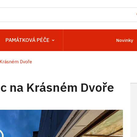
PAMÁTKOVÁ PÉČE
Novinky
Krásném Dvoře
c na Krásném Dvoře