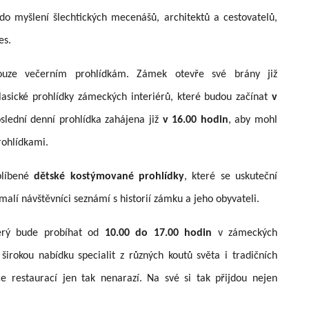
do myšlení šlechtických mecenášů, architektů a cestovatelů,
es.
uze večerním prohlídkám. Zámek otevře své brány již
asické prohlídky zámeckých interiérů, které budou začínat
v
slední denní prohlídka zahájena již
v 16.00 hodin
, aby mohl
rohlídkami.
blíbené
dětské kostýmované prohlídky
, které se uskuteční
alí návštěvníci seznámí s historií zámku a jeho obyvateli.
erý bude probíhat od
10.00 do 17.00 hodin
v zámeckých
irokou nabídku specialit z různých koutů světa i tradičních
e restaurací jen tak nenarazí. Na své si tak přijdou nejen