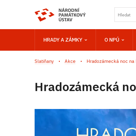
HRADY A ZÁMKY
O NPÚ
Slatiňany
Akce
Hradozámecká noc na 
Hradozámecká no