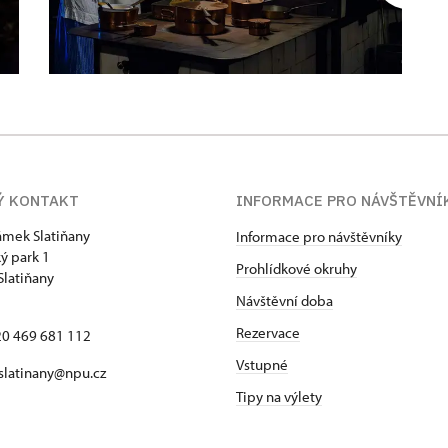
Ý KONTAKT
INFORMACE PRO NÁVŠTĚVNÍ
zámek Slatiňany
Informace pro návštěvníky
ý park 1
Prohlídkové okruhy
Slatiňany
Návštěvní doba
Rezervace
420 469 681 112
Vstupné
 slatinany@npu.cz
Tipy na výlety