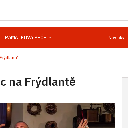
PAMÁTKOVÁ PÉČE
Novinky
Frýdlantě
 na Frýdlantě