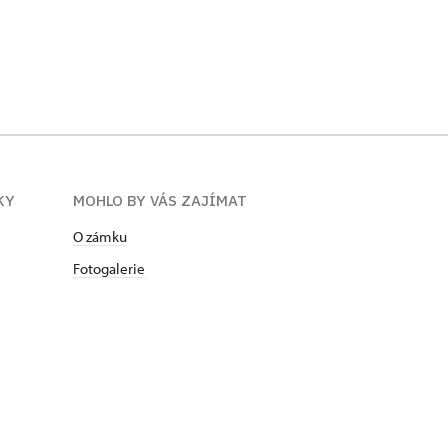
Noční Frýdlant
KY
MOHLO BY VÁS ZAJÍMAT
O zámku
Fotogalerie