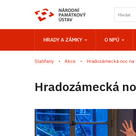
HRADY A ZÁMKY
O NPÚ
Slatiňany
Akce
Hradozámecká noc na 
Hradozámecká noc