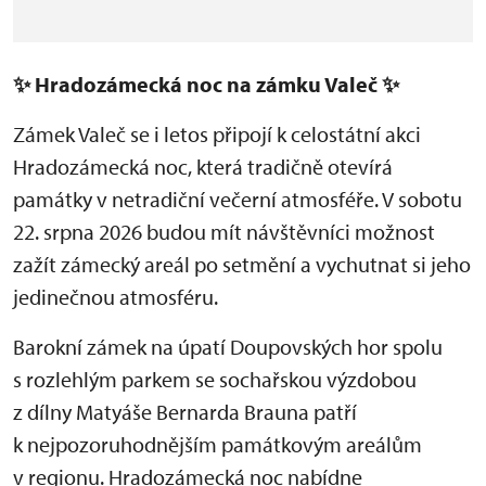
✨
Hradozámecká noc na zámku Valeč
✨
Zámek Valeč se i letos připojí k celostátní akci
Hradozámecká noc, která tradičně otevírá
památky v netradiční večerní atmosféře. V sobotu
22. srpna 2026 budou mít návštěvníci možnost
zažít zámecký areál po setmění a vychutnat si jeho
jedinečnou atmosféru.
Barokní zámek na úpatí Doupovských hor spolu
s rozlehlým parkem se sochařskou výzdobou
z dílny Matyáše Bernarda Brauna patří
k nejpozoruhodnějším památkovým areálům
v regionu. Hradozámecká noc nabídne