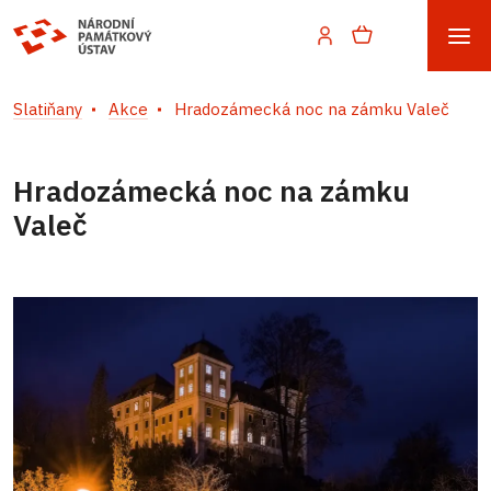
Slatiňany
Akce
Hradozámecká noc na zámku Valeč
Hradozámecká noc na zámku
Valeč