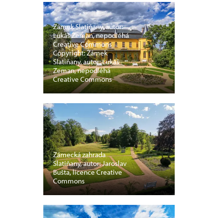
Zámek Slatiňany, autor:
Lukáš Zeman, nepodléhá
Creative Commons
Copyright: Zámek
Slatiňany, autor: Lukáš
Zeman, nepodléhá
Creative Commons
Zámecká zahrada
Slatiňany, autor: Jaroslav
Bušta, licence Creative
Commons