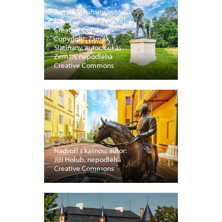
Zámek Slatiňany, autor:
Lukáš Zeman, nepodléhá
Creative Commons
Copyright: Zámek
Slatiňany, autor: Lukáš
Zeman, nepodléhá
Creative Commons
Nádvoří s kašnou, autor:
Jiří Holub, nepodléhá
Creative Commons