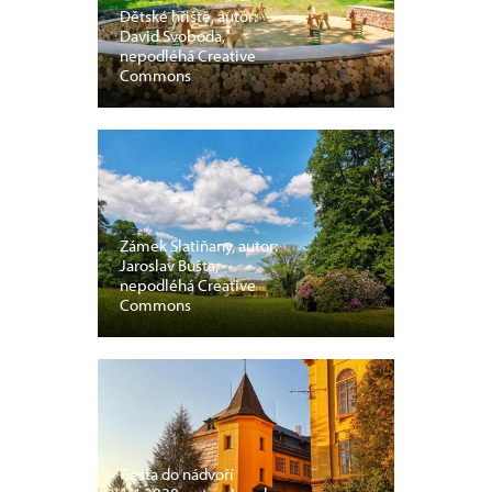
Dětské hřiště, autor:
David Svoboda,
nepodléhá Creative
Commons
Zámek Slatiňany, autor:
Jaroslav Bušta,
nepodléhá Creative
Commons
Cesta do nádvoří