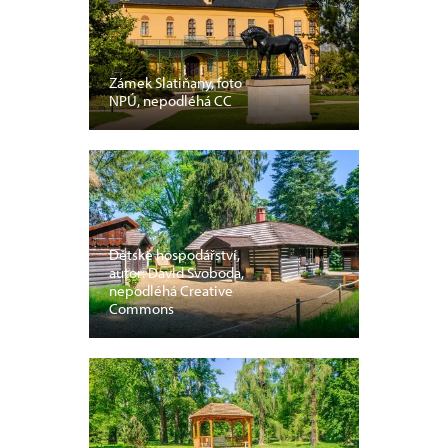
Zámek Slatiňany, foto
NPÚ, nepodléhá CC
Dětské hospodářství,
autor: David Svoboda,
nepodléhá Creative
Commons