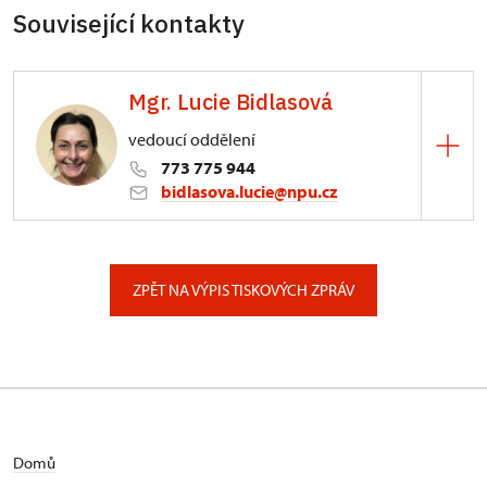
Související kontakty
Mgr. Lucie Bidlasová
vedoucí oddělení
773 775 944
bidlasova.lucie@npu.cz
ÚPS na Sychrově
Zámecký park 1/, Slatiňany
ZPĚT NA VÝPIS TISKOVÝCH ZPRÁV
Domů