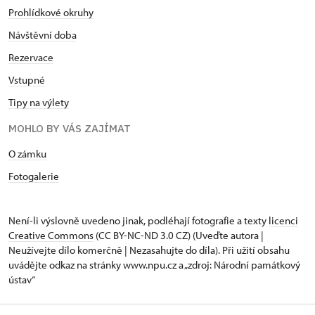
Prohlídkové okruhy
Návštěvní doba
Rezervace
Vstupné
Tipy na výlety
MOHLO BY VÁS ZAJÍMAT
O zámku
Fotogalerie
Není-li výslovně uvedeno jinak, podléhají fotografie a texty
licenci
Creative Commons
(CC BY-NC-ND 3.0 CZ) (Uveďte autora |
Neužívejte dílo komerčně | Nezasahujte do díla). Při užití obsahu
uvádějte odkaz na stránky www.npu.cz a „zdroj: Národní památkový
ústav“