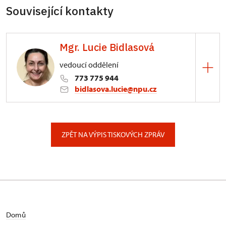
Související kontakty
Mgr. Lucie Bidlasová
vedoucí oddělení
773 775 944
bidlasova.lucie@npu.cz
ÚPS na Sychrově
Zámecký park 1/, Slatiňany
ZPĚT NA VÝPIS TISKOVÝCH ZPRÁV
Domů