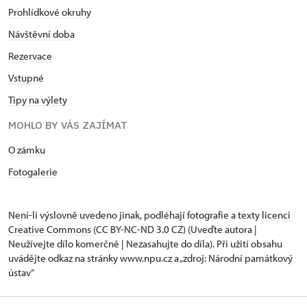
Prohlídkové okruhy
Návštěvní doba
Rezervace
Vstupné
Tipy na výlety
MOHLO BY VÁS ZAJÍMAT
O zámku
Fotogalerie
Není-li výslovně uvedeno jinak, podléhají fotografie a texty
licenci
Creative Commons
(CC BY-NC-ND 3.0 CZ) (Uveďte autora |
Neužívejte dílo komerčně | Nezasahujte do díla). Při užití obsahu
uvádějte odkaz na stránky www.npu.cz a „zdroj: Národní památkový
ústav“